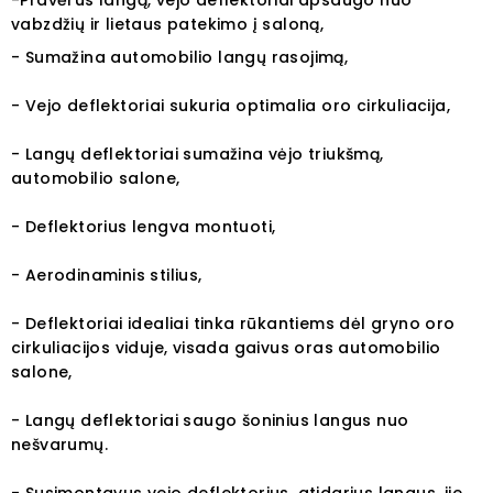
-Pravėrus langą, vejo deflektoriai apsaugo nuo
vabzdžių ir lietaus patekimo į saloną,
- Sumažina automobilio langų rasojimą,
- Vejo deflektoriai sukuria optimalia oro cirkuliacija,
- Langų deflektoriai sumažina vėjo triukšmą,
automobilio salone,
- Deflektorius lengva montuoti,
- Aerodinaminis stilius,
- Deflektoriai idealiai tinka rūkantiems dėl gryno oro
cirkuliacijos viduje, visada gaivus oras automobilio
salone,
- Langų deflektoriai saugo šoninius langus nuo
nešvarumų.