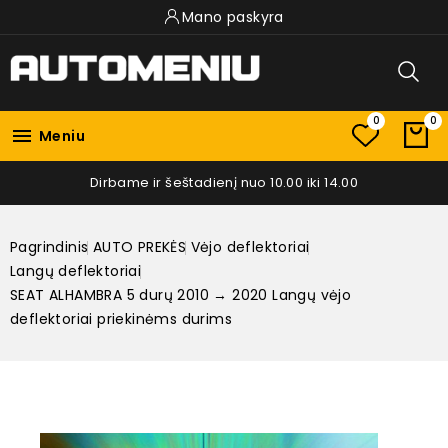
Mano paskyra
0
0

Meniu
Dirbame ir šeštadienį nuo 10.00 iki 14.00
Pagrindinis
AUTO PREKĖS
Vėjo deflektoriai
Langų deflektoriai
SEAT ALHAMBRA 5 durų 2010 → 2020 Langų vėjo
deflektoriai priekinėms durims