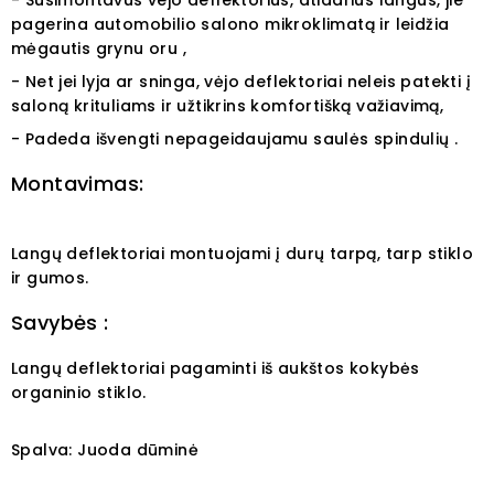
- Susimontavus vejo deflektorius, atidarius langus, jie
pagerina automobilio salono mikroklimatą ir leidžia
mėgautis grynu oru ,
- Net jei lyja ar sninga, vėjo deflektoriai neleis patekti į
saloną krituliams ir užtikrins komfortišką važiavimą,
- Padeda išvengti nepageidaujamu saulės spindulių .
Montavimas:
Langų deflektoriai montuojami į durų tarpą, tarp stiklo
ir gumos.
Savybės :
Langų deflektoriai pagaminti iš aukštos kokybės
organinio stiklo.
Spalva: Juoda dūminė