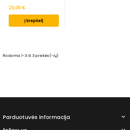
20,00 €
Į krepšelį
Rodoma 1-3 iš 3 prekės(-ių)
Parduotuvės informacija

