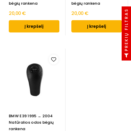
bėgių rankena
bėgių rankena
PREKIŲ FILTRAS
20,00 €
20,00 €
Į krepšelį
Į krepšelį
BMW E39 1995 → 2004
Natūralios odos bėgių
rankena