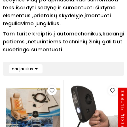
teks išardyti sėdynę ir sumontuoti šildymo
elementus ,prietaisų skydelyje įmontuoti
reguliavimo jungiklius.
Tam turite kreiptis į automechanikus,kadangi
patiems ,neturintiems techninių žinių gali būt
sudėtinga sumontuoti .

naujausius
PREKIŲ FILTRAS