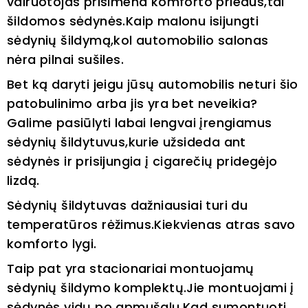
vairuotojas prisimena komforto priedus,tai
šildomos sėdynės.Kaip malonu isijungti
sėdynių šildymą,kol automobilio salonas
nėra pilnai sušiles.
Bet ką daryti jeigu jūsų automobilis neturi šio
patobulinimo arba jis yra bet neveikia?
Galime pasiūlyti labai lengvai įrengiamus
sėdynių šildytuvus,kurie užsideda ant
sėdynės ir prisijungia į cigarečių pridegėjo
lizdą.
Sėdynių šildytuvas dažniausiai turi du
temperatūros rėžimus.Kiekvienas atras savo
komforto lygi.
Taip pat yra stacionariai montuojamų
sėdynių šildymo komplektų.Jie montuojami į
sėdynės vidų po apmušalu.Kad sumontuoti