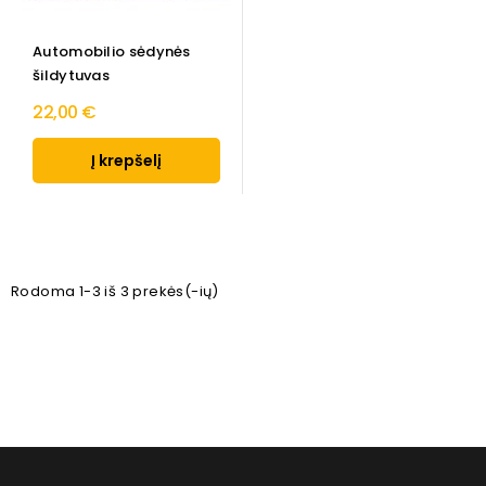
Automobilio sėdynės
šildytuvas
22,00 €
Į krepšelį
Rodoma 1-3 iš 3 prekės(-ių)