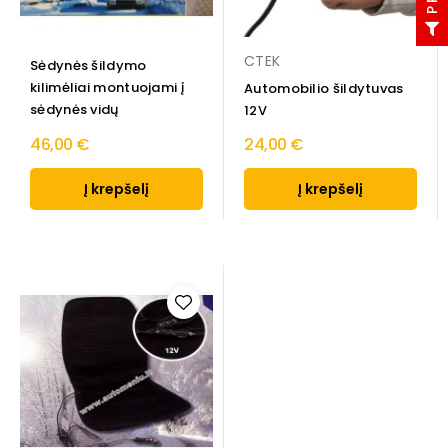
CTEK
Sėdynės šildymo
kilimėliai montuojami į
Automobilio šildytuvas
sėdynės vidų
12V
46,00 €
24,00 €
Į krepšelį
Į krepšelį