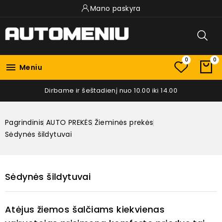
Mano paskyra
0
0

Meniu
Dirbame ir šeštadienį nuo 10.00 iki 14.00
Pagrindinis
AUTO PREKĖS
Žieminės prekės
Sėdynės šildytuvai
Sėdynės šildytuvai
Atėjus žiemos šalčiams kiekvienas