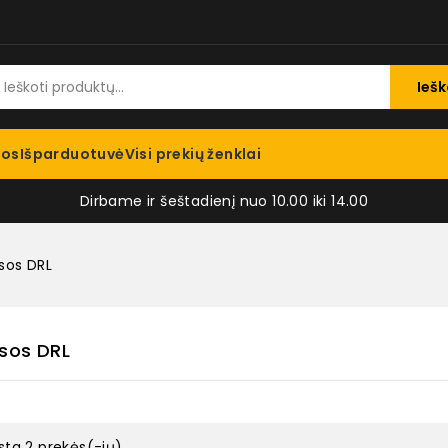
Iešk
jos
Išparduotuvė
Visi prekių ženklai
Dirbame ir šeštadienį nuo 10.00 iki 14.00
sos DRL
esos DRL
sta 2 prekės(-ių).