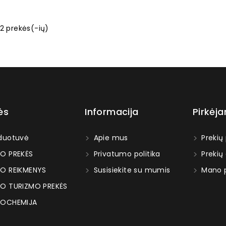
2 prekės(-ių)
ės
Informacija
Pirkėj
duotuvė
Apie mus
Prekių
O PREKĖS
Privatumo politika
Prekių
O REIKMENYS
Susisiekite su mumis
Mano p
O TURIZMO PREKĖS
OCHEMIJA