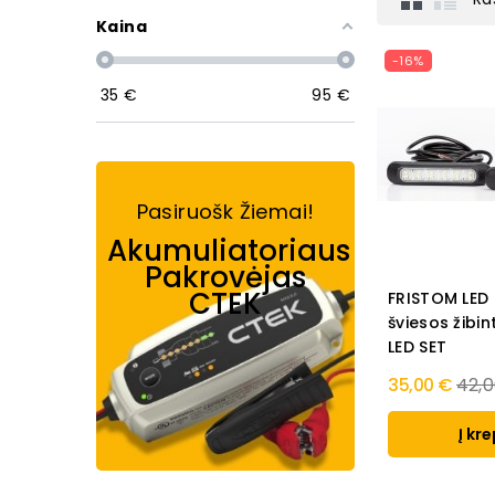
Kaina
-16%
35
€
95
€
Pasiruošk Žiemai!
Akumuliatoriaus
Pakrovėjas
CTEK
FRISTOM LED
šviesos žibin
LED SET
Regu
35,00 €
42,
pric
Į kre