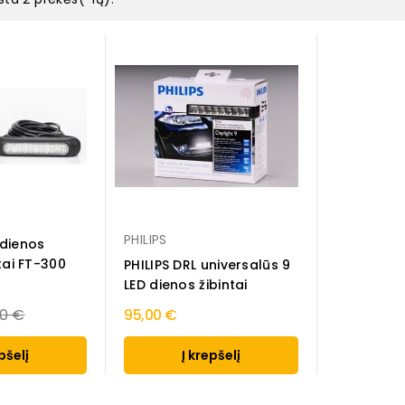
PHILIPS
 dienos
tai FT-300
PHILIPS DRL universalūs 9
LED dienos žibintai
lar
00 €
95,00 €
e
pšelį
Į krepšelį