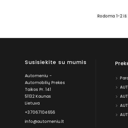
Rodoma 1-2 iš 
Susisiekite su mumis
Prek
Automeniu -
Par
Automobilių Prekės
AUT
Taikos Pr. 141
51132 Kaunas
AUT
Lietuva
AUT
+37067104656
AUT
info@automeniu.lt