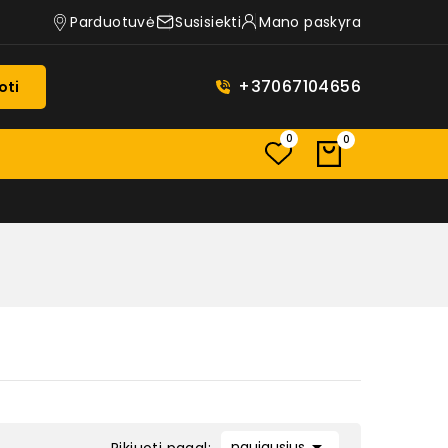
Parduotuvė
Susisiekti
Mano paskyra
+37067104656
oti
0
0

naujausius