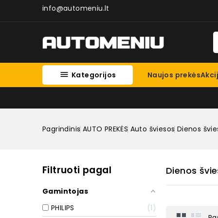
info@automeniu.lt

Kategorijos
Naujos prekės
Akci
Pagrindinis
AUTO PREKĖS
Auto šviesos
Dienos švie
Filtruoti pagal
Dienos švi
Gamintojas
PHILIPS
1
Ra