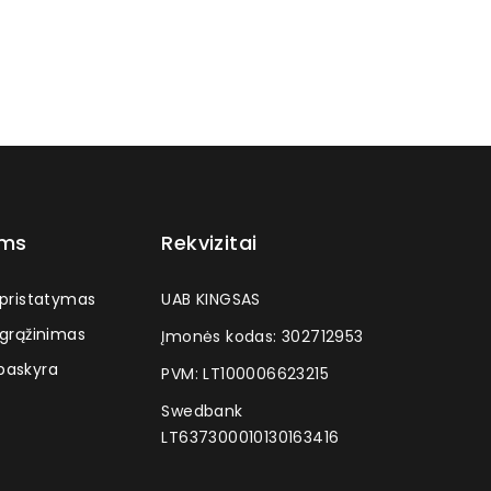
ams
Rekvizitai
 pristatymas
UAB KINGSAS
 grąžinimas
Įmonės kodas: 302712953
askyra
PVM: LT100006623215
Swedbank
LT637300010130163416