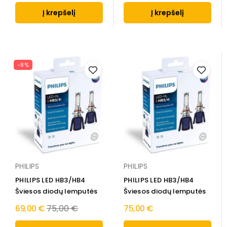
Į krepšelį
Į krepšelį
-8%
PHILIPS
PHILIPS
PHILIPS LED HB3/HB4
PHILIPS LED HB3/HB4
Šviesos diodų lemputės
Šviesos diodų lemputės
Regular
69,00 €
75,00 €
75,00 €
price