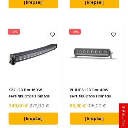
Į krepšelį
Į krepšelį
-10%
-19%
K27 LED Bar 160W
PHILIPS LED Bar 40W
sertifikuotas žibintas
sertifikuotas žibintas
Regular
Regular
249,00 €
279,00 €
85,00 €
105,00 €
PREKIŲ FILTRAS
price
price
Į krepšelį
Į krepšelį