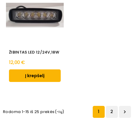
ŽIBINTAS LED 12/24V,18W
12,00 €
Į krepšelį
1
2
Rodoma 1-15 iš 25 prekės(-ių)
