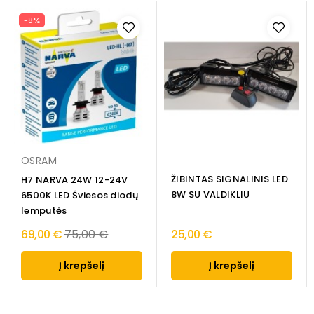
-8%
OSRAM
ŽIBINTAS SIGNALINIS LED
H7 NARVA 24W 12-24V
8W SU VALDIKLIU
6500K LED Šviesos diodų
lemputės
Regular
69,00 €
75,00 €
25,00 €
price
Į krepšelį
Į krepšelį