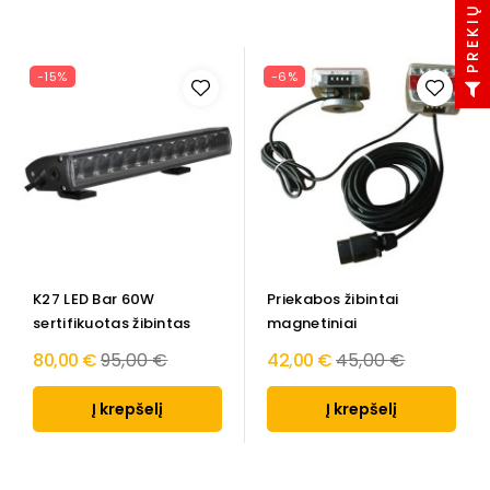
-15%
-6%
K27 LED Bar 60W
Priekabos žibintai
sertifikuotas žibintas
magnetiniai
Regular
Regular
80,00 €
95,00 €
42,00 €
45,00 €
price
price
Į krepšelį
Į krepšelį