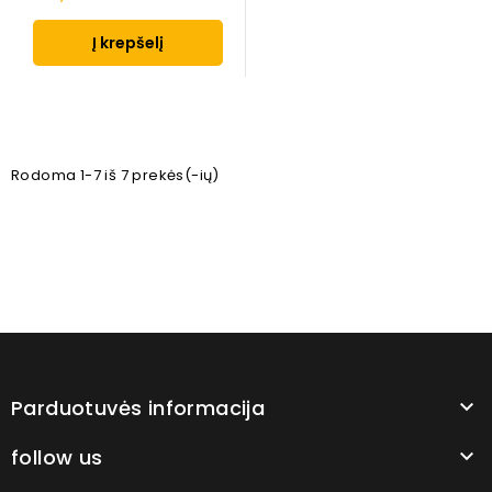
Į krepšelį
Rodoma 1-7 iš 7 prekės(-ių)
Parduotuvės informacija

follow us
