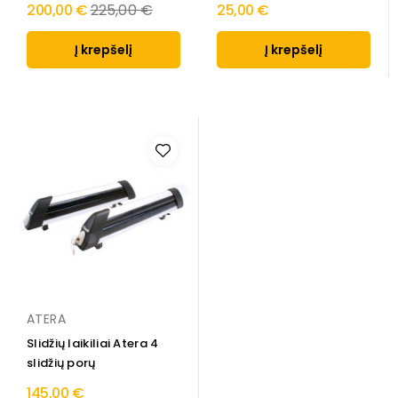
Regular
200,00 €
225,00 €
25,00 €
price
Į krepšelį
Į krepšelį
ATERA
Slidžių laikiliai Atera 4
slidžių porų
145,00 €