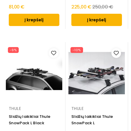
Regular
81,00 €
225,00 €
250,00 €
price
Į krepšelį
Į krepšelį
-9%
-10%
THULE
THULE
Slidžių laikikliai Thule
Slidžių laikikliai Thule
SnowPack L Black
SnowPack L