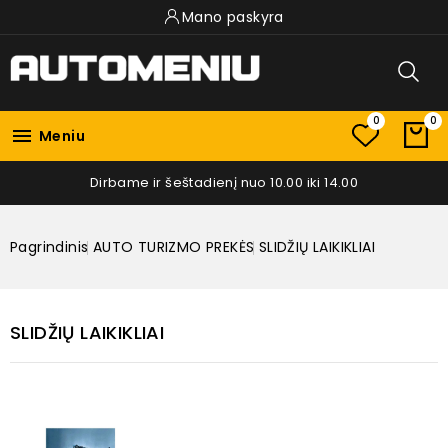
Mano paskyra
0
0

Meniu
Dirbame ir šeštadienį nuo 10.00 iki 14.00
Pagrindinis
AUTO TURIZMO PREKĖS
SLIDŽIŲ LAIKIKLIAI
SLIDŽIŲ LAIKIKLIAI