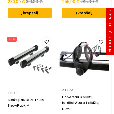
Regular
Regular
280,00 €
310,00 €
255,00 €
285,00 €
price
price
PREKIŲ FILTRAS
Į krepšelį
Į krepšelį
-11%
ATERA
THULE
Universalūs slidžių
Slidžių laikikliai Thule
laikiliai Atera 1 slidžių
SnowPack M
porai