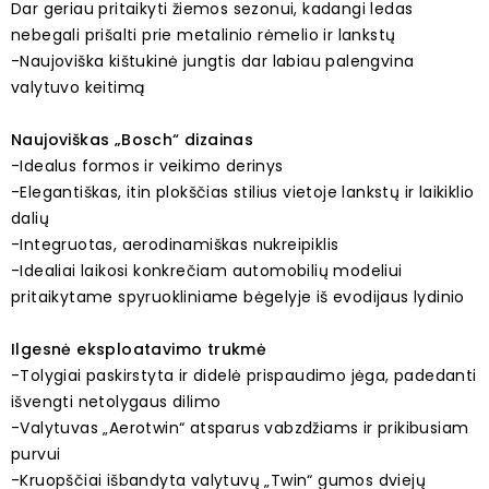
Dar geriau pritaikyti žiemos sezonui, kadangi ledas
nebegali prišalti prie metalinio rėmelio ir lankstų
-Naujoviška kištukinė jungtis dar labiau palengvina
valytuvo keitimą
Naujoviškas „Bosch“ dizainas
-Idealus formos ir veikimo derinys
-Elegantiškas, itin plokščias stilius vietoje lankstų ir laikiklio
dalių
-Integruotas, aerodinamiškas nukreipiklis
-Idealiai laikosi konkrečiam automobilių modeliui
pritaikytame spyruokliniame bėgelyje iš evodijaus lydinio
Ilgesnė eksploatavimo trukmė
-Tolygiai paskirstyta ir didelė prispaudimo jėga, padedanti
išvengti netolygaus dilimo
-Valytuvas „Aerotwin“ atsparus vabzdžiams ir prikibusiam
purvui
-Kruopščiai išbandyta valytuvų „Twin“ gumos dviejų