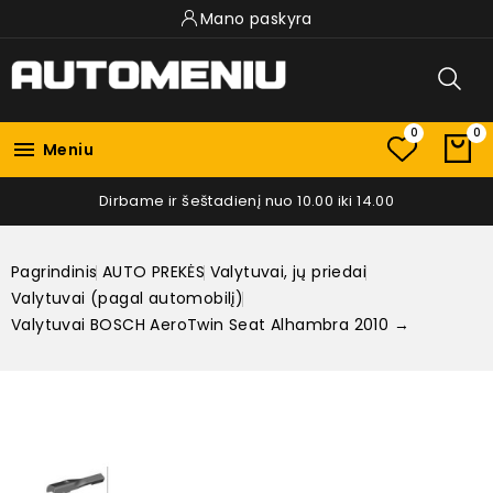
Mano paskyra
0
0

Meniu
Dirbame ir šeštadienį nuo 10.00 iki 14.00
Pagrindinis
AUTO PREKĖS
Valytuvai, jų priedai
Valytuvai (pagal automobilį)
Valytuvai BOSCH AeroTwin Seat Alhambra 2010 →