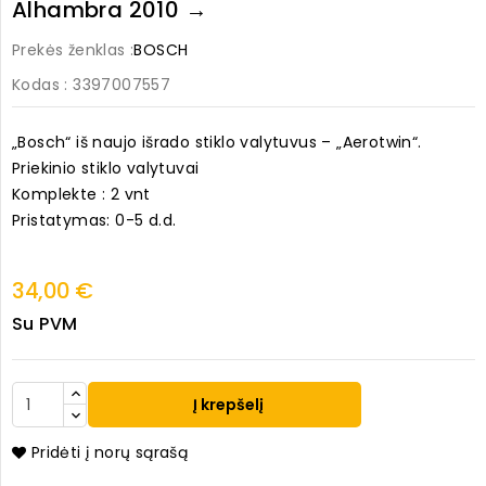
Alhambra 2010 →
Prekės ženklas :
BOSCH
Kodas
: 3397007557
„Bosch“ iš naujo išrado stiklo valytuvus – „Aerotwin“.
Priekinio stiklo valytuvai
Komplekte : 2 vnt
Pristatymas: 0-5 d.d.
34,00 €
Su PVM
Į krepšelį
Pridėti į norų sąrašą