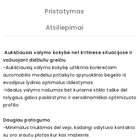
Pristatymas
Atsiliepimai
Aukščiausia valymo kokybė net kritinėse situacijose ir
važiuojant didžiuliu greičiu
-Aukščiausią valymo kokybę užtikrina konkrečiam
automobilio modeliui pritaikyto spyruoklinio bėgelio iš
evodijaus lydinio optimalus išdėstymas
-Idealus valymo našumas bet kuriame stiklo taške dėl
tolygaus galios paskirstymo ir aerodinamiškai optimizuoto
profilio
Daugiau patogumo
-Minimalus triukšmas dėl vėjo, kadangi valytuvo kontakto
su oro srautu plotas kur kas mažesnis