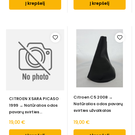
Į krepšelį
Į krepšelį
Citroen C5 2008 →
CITROEN XSARA PICASO
Natūralios odos pavarų
1999 → Natūralios odos
svirties užvalkalas
pavarų svirties...
19,00 €
19,00 €