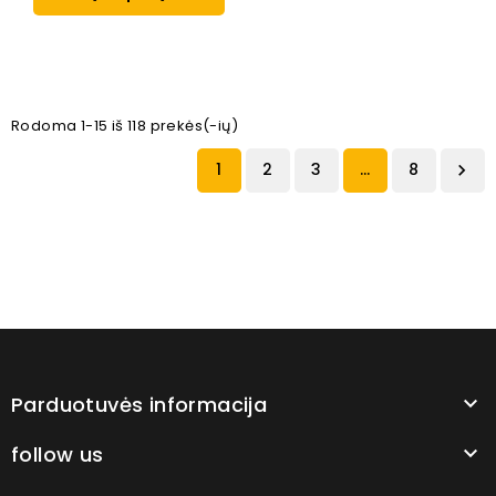
Rodoma 1-15 iš 118 prekės(-ių)
1
2
3
…
8

Parduotuvės informacija

follow us
