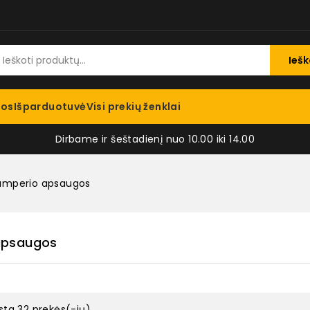
Iešk
jos
Išparduotuvė
Visi prekių ženklai
Dirbame ir šeštadienį nuo 10.00 iki 14.00
amperio apsaugos
apsaugos
sta 32 prekės(-ių).