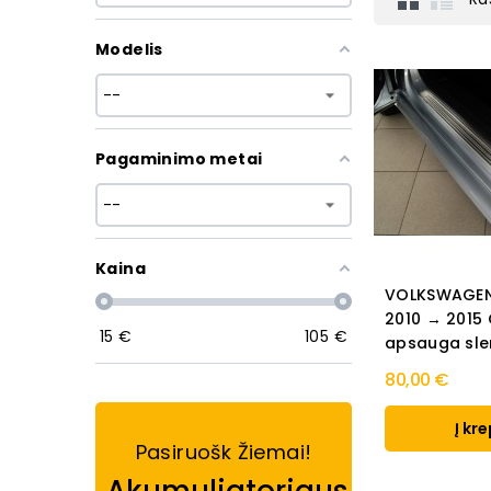
Modelis
Pagaminimo metai
Kaina
VOLKSWAGEN
2010 → 2015
15
€
105
€
apsauga sle
80,00 €
Į kre
Pasiruošk Žiemai!