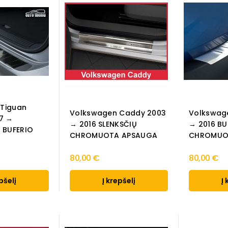
Tiguan
Volkswagen Caddy 2003
Volkswag
17 →
→ 2016 SLENKSČIŲ
→ 2016 BU
BUFERIO
CHROMUOTA APSAUGA
CHROMUO
80,00 €
80,00 €
pšelį
Į krepšelį
Į 