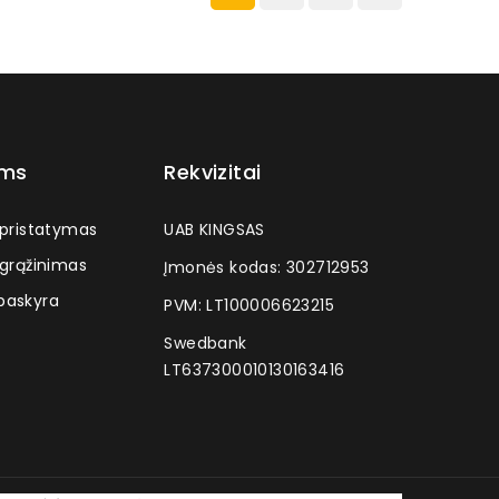
ams
Rekvizitai
 pristatymas
UAB KINGSAS
 grąžinimas
Įmonės kodas: 302712953
askyra
PVM: LT100006623215
Swedbank
LT637300010130163416