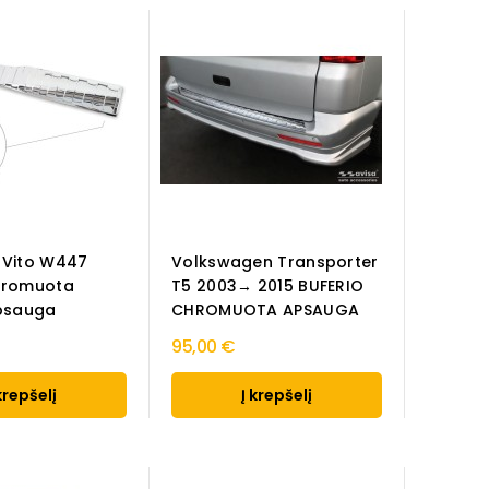
 Vito W447
Volkswagen Transporter
hromuota
T5 2003→ 2015 BUFERIO
apsauga
CHROMUOTA APSAUGA
95,00 €
krepšelį
Į krepšelį