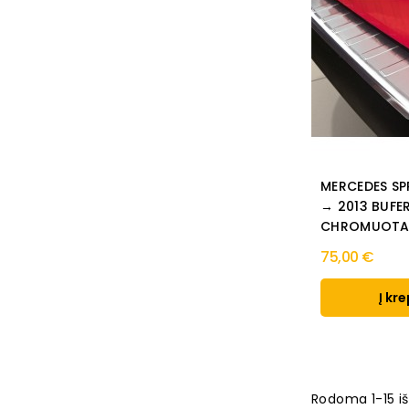
MERCEDES SP
→ 2013 BUFE
CHROMUOTA
75,00 €
Į kre
Rodoma 1-15 iš