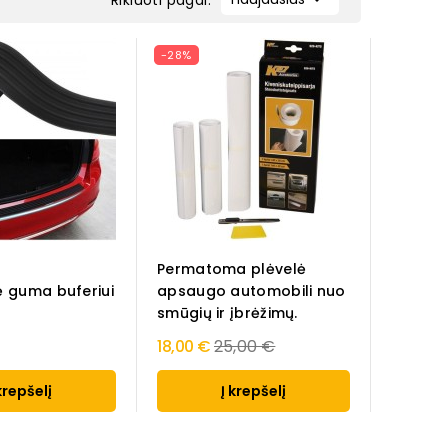
Rikiuoti pagal:
-28%
Permatoma plėvelė
 guma buferiui
apsaugo automobili nuo
smūgių ir įbrėžimų.
Regular
18,00 €
25,00 €
price
krepšelį
Į krepšelį