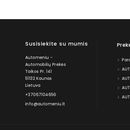
Susisiekite su mumis
Prek
Automeniu -
Par
Automobilių Prekės
AUT
Taikos Pr. 141
51132 Kaunas
AUT
Lietuva
AUT
+37067104656
AUT
info@automeniu.lt