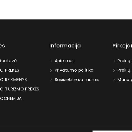
ės
Informacija
Pirkėj
duotuvė
Apie mus
Prekių
O PREKĖS
Privatumo politika
Prekių
O REIKMENYS
Susisiekite su mumis
Mano p
O TURIZMO PREKĖS
OCHEMIJA