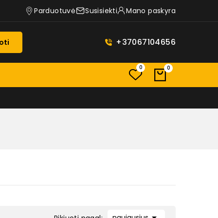
Parduotuvė
Susisiekti
Mano paskyra
+37067104656
oti
0
0

naujausius