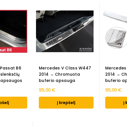
Passat B6
Mercedes V Class W447
Mercedes
slenksčių
2014 → Chromuota
2014 → C
 apsaugos
buferio apsauga
buferio 
95,00 €
95,00 €
pšelį
Į krepšelį
Į 