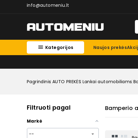
info@automeniu.lt

Kategorijos
Naujos prekės
Akci
Pagrindinis
AUTO PREKĖS
Lankai automobiliams
B
Filtruoti pagal
Bamperio 
Markė
Ra