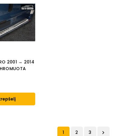
RO 2001 → 2014
CHROMUOTA
krepšelį
1
2
3
