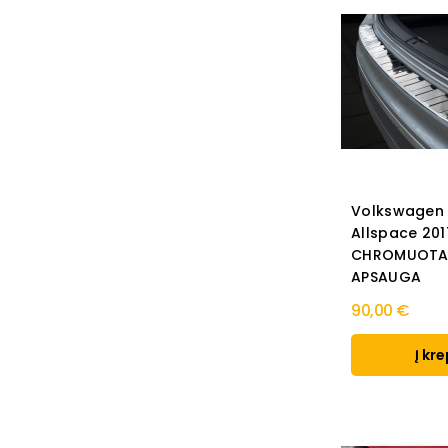
Volkswagen 
Allspace 20
CHROMUOTA 
APSAUGA
90,00 €
Į kre