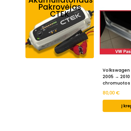
Akumuliatoriaus
Pakrovėjas
CTEK
Volkswagen 
2005 → 2010 
chromuotos
80,00 €
Į kre