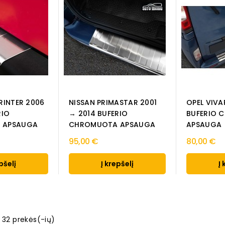
RINTER 2006
NISSAN PRIMASTAR 2001
OPEL VIVA
RIO
→ 2014 BUFERIO
BUFERIO 
 APSAUGA
CHROMUOTA APSAUGA
APSAUGA
95,00 €
80,00 €
pšelį
Į krepšelį
Į 
 32 prekės(-ių)