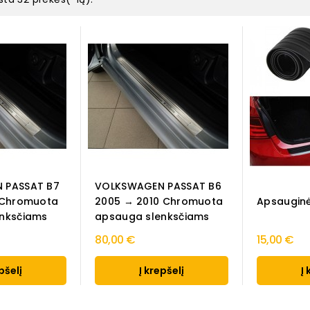
 PASSAT B7
VOLKSWAGEN PASSAT B6
 Chromuota
2005 → 2010 Chromuota
Apsauginė
nksčiams
apsauga slenksčiams
80,00 €
15,00 €
pšelį
Į krepšelį
Į 