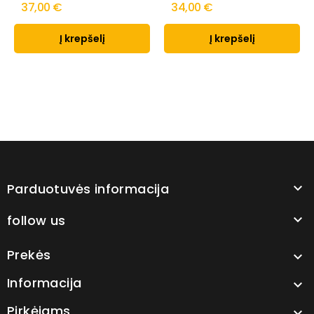
37,00 €
34,00 €
Į krepšelį
Į krepšelį
Parduotuvės informacija

follow us

Prekės

Informacija

Pirkėjams
