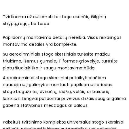
Tvirtinama už automobilio stoge esančių išilginių
strypų,,ragų,, be tarpo
Papildomų montavimo detalių nereikia. Visos reikalingos
montavimo detalės yra komplekte.
Su aerodinminiais stogo skersiniais turėsite mažiau
triukšmo, išėmus gumele, T formos griovelyje, turėsite
platu šiuolaikiška ir saugu montavimo būdą.
Aerodinaminiai stogo skersiniai pritaikyti plačiam
naudojimui, galimybė montuoti papildomus priedus:
stogo bagažinės, dviračių, slidžių, valčių ar baidarių
laikiklius. Lengvai paildomai priveržus diržais saugiai galima
gabenti statybinės medžiagas ar baldus.
Pakeitus tvirtinimo komplektą universalūs stogo skersiniai