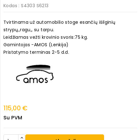
Kodas
: S4303 S6213
Tvirtinama už automobilio stoge esančių išilginių
strypų,,ragu,, su tarpu.
Leidžiamas vežti krovinio svoris:75 kg.
Gamintojas -AMOS (Lenkija)
Pristatymo terminas 2-5 d.d.
115,00 €
Su PVM