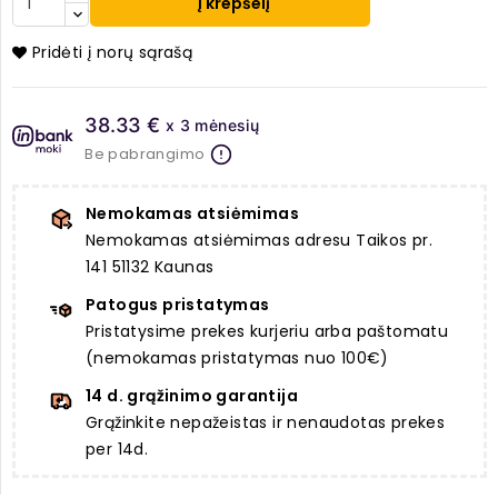
Į krepšelį
Pridėti į norų sąrašą
38.33 €
x 3 mėnesių
Be pabrangimo
Nemokamas atsiėmimas
Nemokamas atsiėmimas adresu Taikos pr.
141 51132 Kaunas
Patogus pristatymas
Pristatysime prekes kurjeriu arba paštomatu
(nemokamas pristatymas nuo 100€)
14 d. grąžinimo garantija
Grąžinkite nepažeistas ir nenaudotas prekes
per 14d.