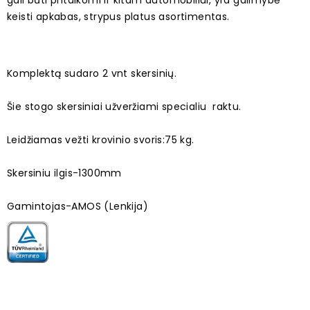
gali būti pritaikomi ir kitam automobiliui, yra galimybė
keisti apkabas, strypus platus asortimentas.
Komplektą sudaro 2 vnt skersinių.
Šie stogo skersiniai užveržiami specialiu raktu.
Leidžiamas vežti krovinio svoris:75 kg.
Skersiniu ilgis-1300mm
Gamintojas-AMOS (Lenkija)