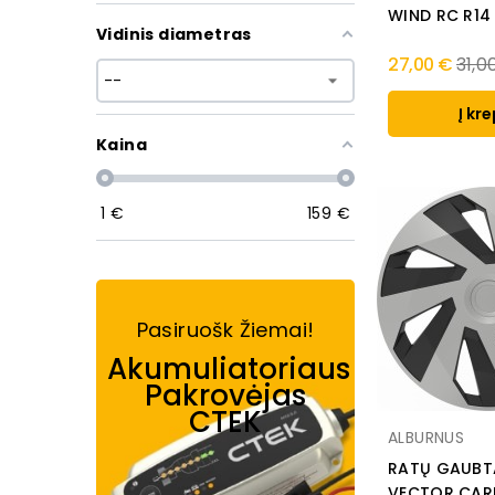
WIND RC R14 
Vidinis diametras
Regu
27,00 €
31,0
pric
Į kre
Kaina
1
€
159
€
Pasiruošk Žiemai!
Akumuliatoriaus
Pakrovėjas
CTEK
ALBURNUS
RATŲ GAUBT
VECTOR CARB