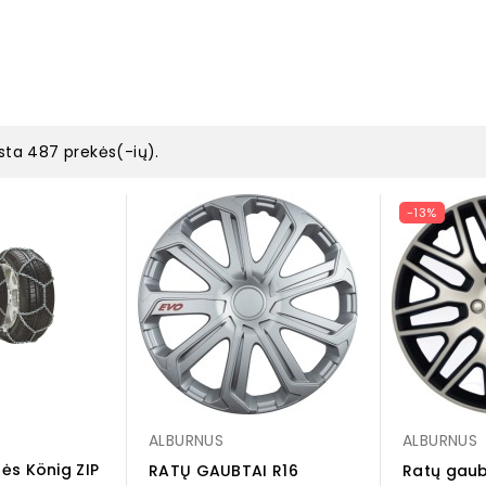
sta 487 prekės(-ių).
-13%
ALBURNUS
ALBURNUS
ės König ZIP
RATŲ GAUBTAI R16
Ratų gaub