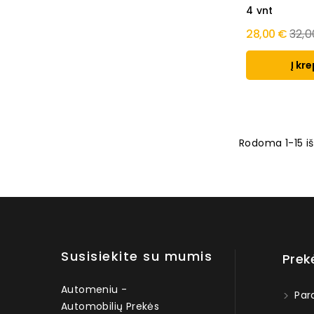
4 vnt
Regu
28,00 €
32,0
pric
Į kre
Rodoma 1-15 iš
Susisiekite su mumis
Prek
Automeniu -
Par
Automobilių Prekės