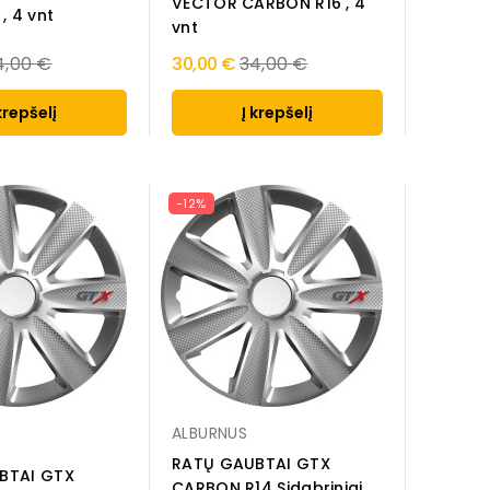
VECTOR CARBON R16 , 4
, 4 vnt
vnt
egular
Regular
4,00 €
30,00 €
34,00 €
ice
price
krepšelį
Į krepšelį
-12%
ALBURNUS
RATŲ GAUBTAI GTX
BTAI GTX
CARBON R14 Sidabriniai ,