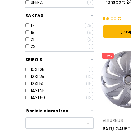
Transport 2
SFERA
7
RAKTAS
159,00 €
17
29
Į kre
19
8
21
3
22
1
-12%
SRIEGIS
10X1.25
1
12X1.25
12
12X1.50
15
14X1.25
1
14X1.50
13
Išorinis diametras
ALBURNUS
RATŲ GAUBT