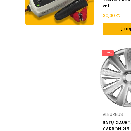
vnt
30,00 €
Į kre
-12%
ALBURNUS
RATŲ GAUBT
CARBON R16 S