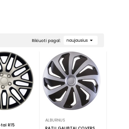

naujausius
Rikiuoti pagal:
ALBURNUS
tai R15
RATŲ GAUBTAI COVERS