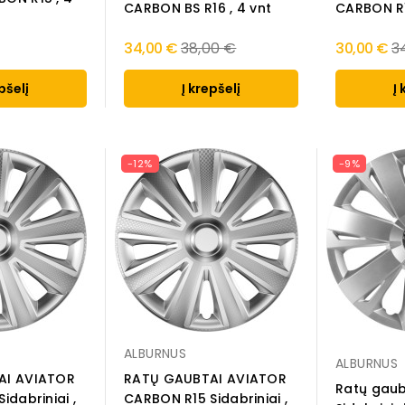
CARBON BS R16 , 4 vnt
CARBON R1
Regular
R
34,00 €
38,00 €
30,00 €
3
price
pr
pšelį
Į krepšelį
Į 
-12%
-9%
ALBURNUS
ALBURNUS
AI AVIATOR
RATŲ GAUBTAI AVIATOR
Ratų gaub
idabriniai ,
CARBON R15 Sidabriniai ,