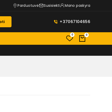
Parduotuvė
Susisiekti
Mano paskyra
+37067104656
oti
0
0