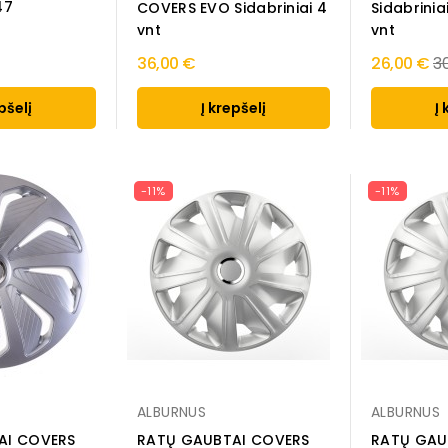
47
COVERS EVO Sidabriniai 4
Sidabrinia
vnt
vnt
R
36,00 €
26,00 €
3
pr
pšelį
Į krepšelį
Į 
-11%
-11%
ALBURNUS
ALBURNUS
AI COVERS
RATŲ GAUBTAI COVERS
RATŲ GAU