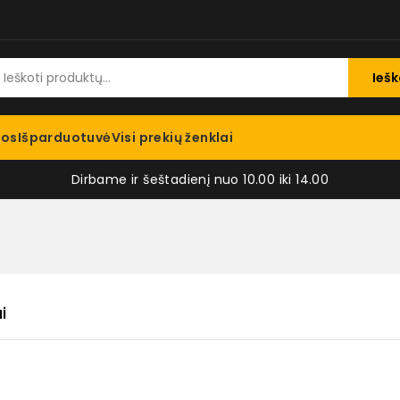
Iešk
jos
Išparduotuvė
Visi prekių ženklai
Dirbame ir šeštadienį nuo 10.00 iki 14.00
i