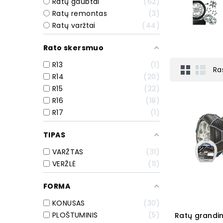
Ratų gaubtai
62
Ratų remontas
3
Ratų varžtai
44
Rato skersmuo
R13
1
Ra
R14
20
R15
22
R16
18
R17
1
TIPAS
VARŽTAS
31
VERŽLĖ
11
FORMA
KONUSAS
30
PLOŠTUMINIS
5
Ratų grandin