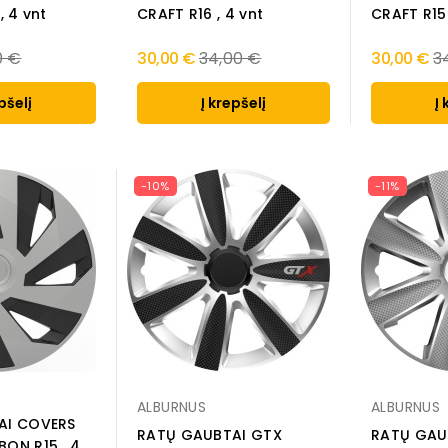
, 4 vnt
CRAFT R16 , 4 vnt
CRAFT R15 
lar
Regular
R
0 €
30,00 €
34,00 €
30,00 €
3
e
price
pr
pšelį
Į krepšelį
Į 
-10%
-11%
ALBURNUS
ALBURNUS
AI COVERS
RATŲ GAUBTAI GTX
RATŲ GAU
ON R15 , 4