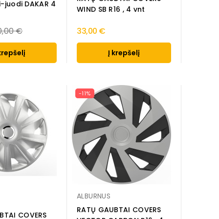
i-juodi DAKAR 4
WIND SB R16 , 4 vnt
egular
0,00 €
33,00 €
ice
krepšelį
Į krepšelį
-11%
ALBURNUS
RATŲ GAUBTAI COVERS
BTAI COVERS