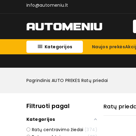
info@automeniu.lt

Kategorijos
Naujos prekės
Akci
Pagrindinis
AUTO PREKĖS
Ratų priedai
Filtruoti pagal
Ratų prieda
Kategorijos
Ratų centravimo žiedai
374