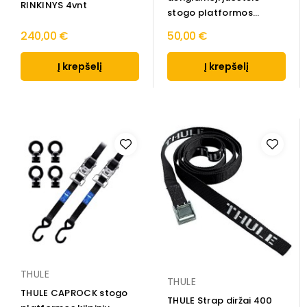
RINKINYS 4vnt
stogo platformos
guminė...
240,00 €
50,00 €
Į krepšelį
Į krepšelį
THULE
THULE
THULE CAPROCK stogo
THULE Strap diržai 400