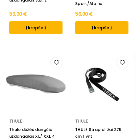
uždangalas S,M, L
Sport/Alpine
56,00 €
56,00 €
Į krepšelį
Į krepšelį
THULE
THULE
Thule dėžės dangčio
THULE Strap diržai 275
uždangalas XL/ XXL 4
cm 1 vnt