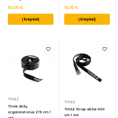
60,00 €
16,00 €
Į krepšelį
Į krepšelį
THULE
THULE
Thule diržų
THULE Strap diržai 400
organizatorius 275 cm 1
cm 1 vnt
vnt