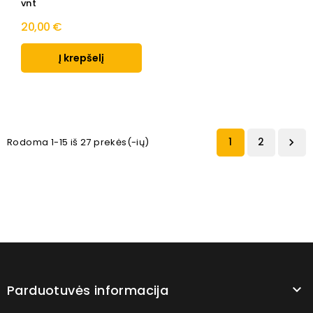
vnt
20,00 €
Į krepšelį
1
2
Rodoma 1-15 iš 27 prekės(-ių)

Parduotuvės informacija
