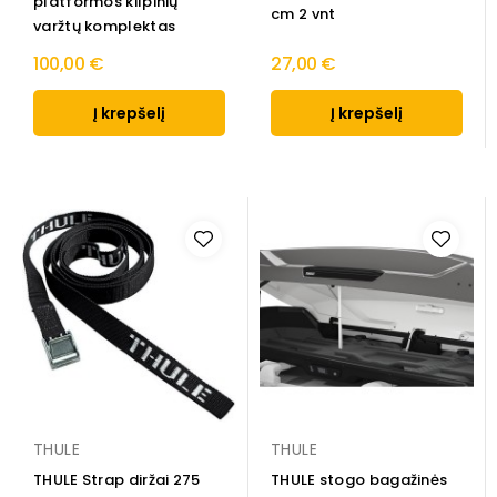
platformos kilpinių
cm 2 vnt
varžtų komplektas
100,00 €
27,00 €
Į krepšelį
Į krepšelį
THULE
THULE
THULE Strap diržai 275
THULE stogo bagažinės