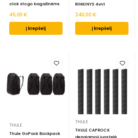
click stogo bagažinėms
RINKINYS 4vnt
45,00 €
240,00 €
Į krepšelį
Į krepšelį
THULE
THULE
THULE CAPROCK
Thule GoPack Backpack
dengiamoji juostelė