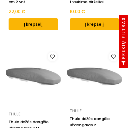
cm 2 vnt
traukimo dirželiai
22,00 €
10,00 €
PREKIŲ FILTRAS
Į krepšelį
Į krepšelį
THULE
THULE
Thule dėžės dangčio
Thule dėžės dangčio
uždangalas 2