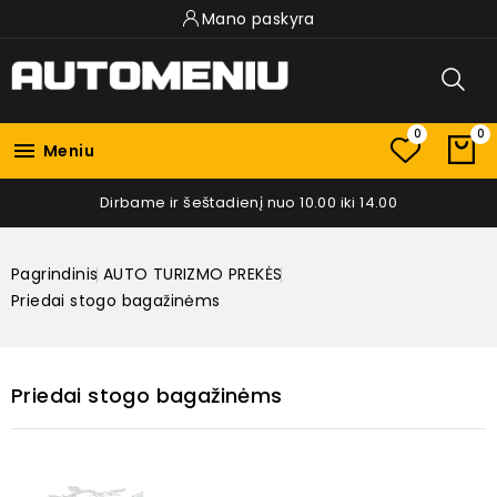
Mano paskyra
0
0

Meniu
Dirbame ir šeštadienį nuo 10.00 iki 14.00
Pagrindinis
AUTO TURIZMO PREKĖS
Priedai stogo bagažinėms
Priedai stogo bagažinėms