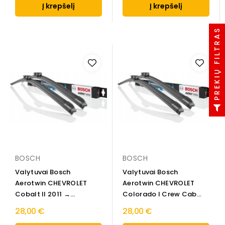
Į krepšelį
Į krepšelį
PREKIŲ FILTRAS
BOSCH
BOSCH
Valytuvai Bosch
Valytuvai Bosch
Aerotwin CHEVROLET
Aerotwin CHEVROLET
Cobalt II 2011 →
Colorado I Crew Cab
Priekinio...
Pick-up...
28,00 €
28,00 €