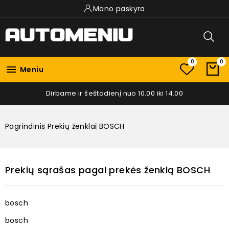
Mano paskyra
0
0

Meniu
Dirbame ir šeštadienį nuo 10.00 iki 14.00
Pagrindinis
Prekių ženklai
BOSCH
Prekių sąrašas pagal prekės ženklą BOSCH
bosch
bosch