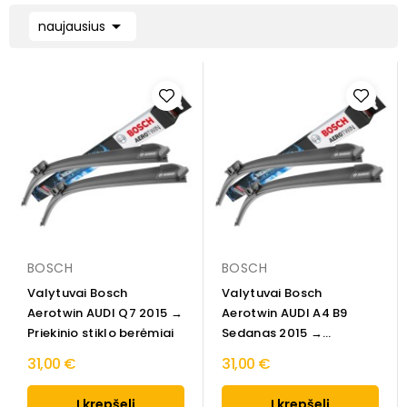

naujausius
BOSCH
BOSCH
Valytuvai Bosch
Valytuvai Bosch
Aerotwin AUDI Q7 2015 →
Aerotwin AUDI A4 B9
Priekinio stiklo berėmiai
Sedanas 2015 →
Priekinio...
31,00 €
31,00 €
Į krepšelį
Į krepšelį