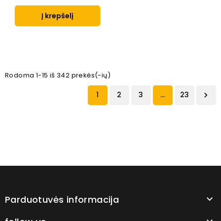
Į krepšelį
Rodoma 1-15 iš 342 prekės(-ių)
1
2
3
…
23

Parduotuvės informacija
