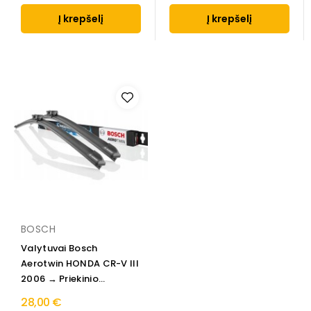
Į krepšelį
Į krepšelį
BOSCH
Valytuvai Bosch
Aerotwin HONDA CR-V III
2006 → Priekinio...
28,00 €