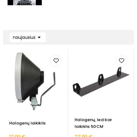

naujausius
Halogenų, led bar
Halogenų laikiklis
laikiklis 50CM
12,00 €
27,00 €