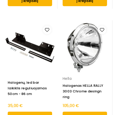
Į krepšelį
Į krepšelį
Hella
Halogenų, led bar
Halogenas HELLA RALLY
laikiklis reguliuojamas
3003 Chrome desingn
50cm - 86 cm
ring
35,00 €
105,00 €