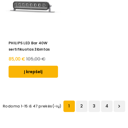
PHILIPS LED Bar 40W
sertifikuotas žibintas
Regular
85,00 €
105,00 €
price
Į krepšelį
1
2
3
4
Rodoma 1-15 iš 47 prekės(-ių)
