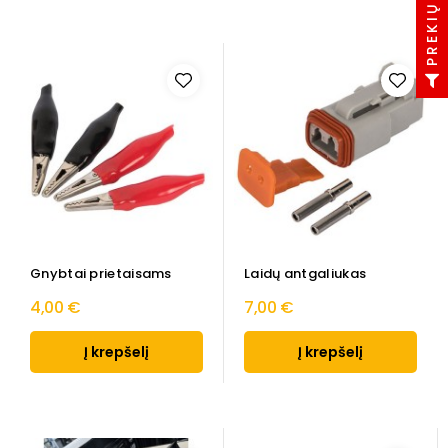
Gnybtai prietaisams
Laidų antgaliukas
4,00 €
7,00 €
Į krepšelį
Į krepšelį