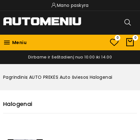
Mano paskyra
0
0

Meniu
Dirbame ir šeštadienį nuo 10.00 iki 14.00
Pagrindinis
AUTO PREKĖS
Auto šviesos
Halogenai
Halogenai