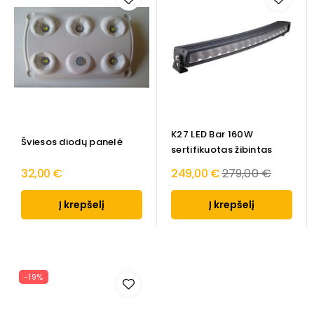
K27 LED Bar 160W
Šviesos diodų panelė
sertifikuotas žibintas
Regular
32,00 €
249,00 €
279,00 €
price
Į krepšelį
Į krepšelį
-19%