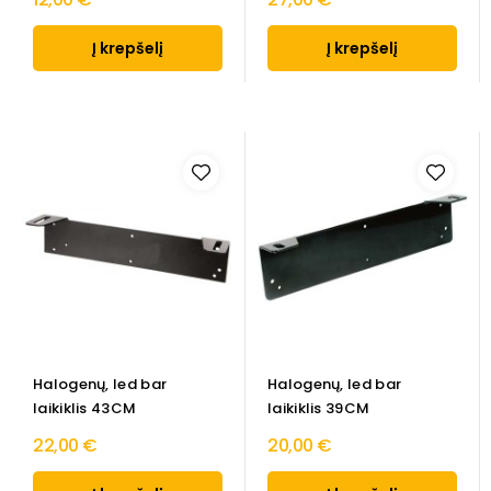
Į krepšelį
Į krepšelį
Halogenų, led bar
Halogenų, led bar
laikiklis 43CM
laikiklis 39CM
22,00 €
20,00 €