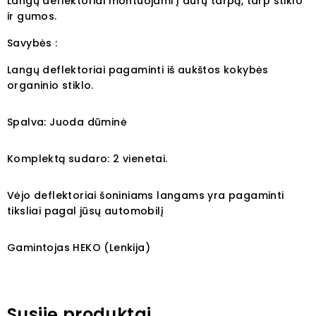
Langų deflektoriai montuojami į durų tarpą, tarp stiklo
ir gumos.
Savybės :
Langų deflektoriai pagaminti iš aukštos kokybės
organinio stiklo.
Spalva: Juoda dūminė
Komplektą sudaro: 2 vienetai.
Vėjo deflektoriai šoniniams langams yra pagaminti
tiksliai pagal jūsų automobilį
Gamintojas HEKO (Lenkija)
Susiję produktai