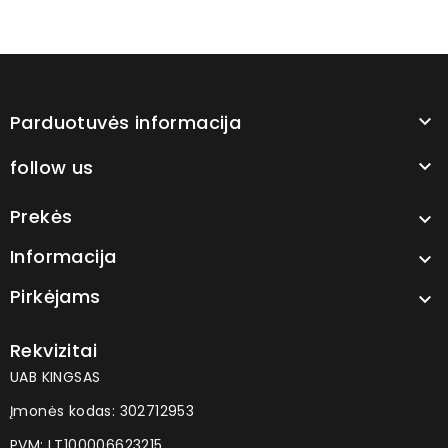
Parduotuvės informacija

follow us

Prekės

Informacija

Pirkėjams

Rekvizitai
UAB KINGSAS
Įmonės kodas: 302712953
PVM: LT100006623215