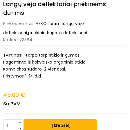
Langų vėjo deflektoriai priekinėms
durims
Prekės ženklas :
HEKO Team langų vėjo
deflektoriai,priekinio kapoto deflektoriai.
Kodas
: 23364
Tvirtinasi į tarpą tarp stiklo ir gumos
Pagaminta iš kokybiško organinio stiklo
Komplektą sudaro: 2 vienetai.
Pristymas 1-14 d.d.
45,00 €
Su PVM
Į krepšelį