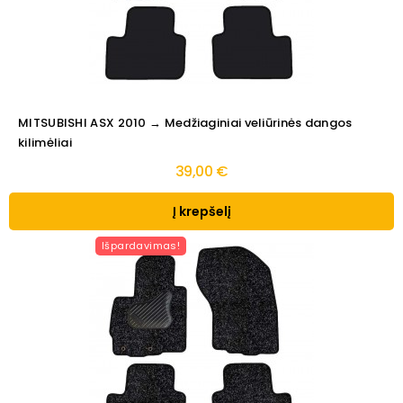
MITSUBISHI ASX 2010 → Medžiaginiai veliūrinės dangos
kilimėliai
39,00 €
Į krepšelį
Išpardavimas!