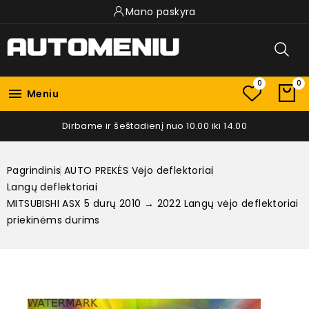
Mano paskyra
0
0

Meniu
Dirbame ir šeštadienį nuo 10.00 iki 14.00
Pagrindinis
AUTO PREKĖS
Vėjo deflektoriai
Langų deflektoriai
MITSUBISHI ASX 5 durų 2010 → 2022 Langų vėjo deflektoriai
priekinėms durims