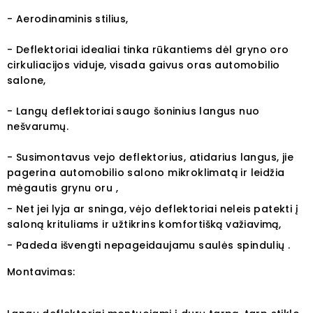
- Aerodinaminis stilius,
- Deflektoriai idealiai tinka rūkantiems dėl gryno oro
cirkuliacijos viduje, visada gaivus oras automobilio
salone,
- Langų deflektoriai saugo šoninius langus nuo
nešvarumų.
- Susimontavus vejo deflektorius, atidarius langus, jie
pagerina automobilio salono mikroklimatą ir leidžia
mėgautis grynu oru ,
- Net jei lyja ar sninga, vėjo deflektoriai neleis patekti į
saloną krituliams ir užtikrins komfortišką važiavimą,
- Padeda išvengti nepageidaujamu saulės spindulių .
Montavimas: