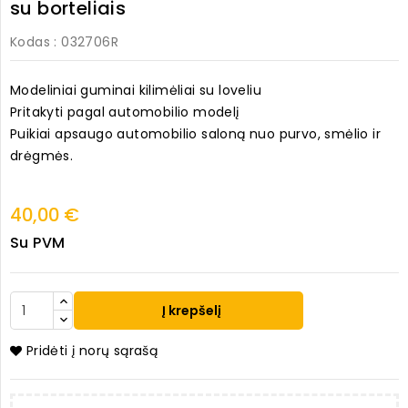
su borteliais
Kodas
: 032706R
Modeliniai guminai kilimėliai su loveliu
Pritakyti pagal automobilio modelį
Puikiai apsaugo automobilio saloną nuo purvo, smėlio ir
drėgmės.
40,00 €
Su PVM
Į krepšelį
Pridėti į norų sąrašą