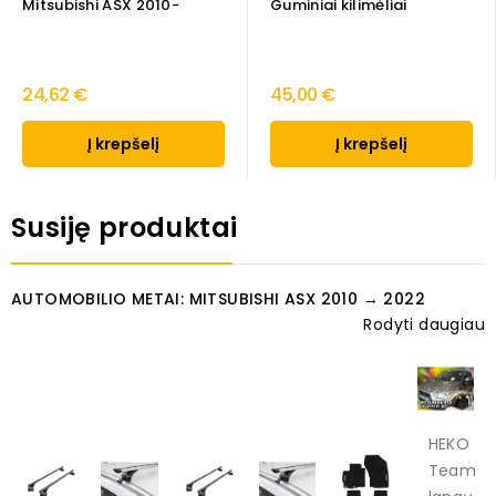
Mitsubishi ASX 2010-
Guminiai kilimėliai
24,62 €
45,00 €
Į krepšelį
Į krepšelį
Susiję produktai
AUTOMOBILIO METAI: MITSUBISHI ASX 2010 → 2022
Rodyti daugiau
HEKO
Team