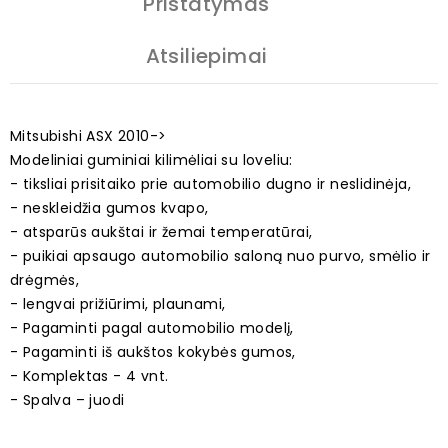
Pristatymas
Atsiliepimai
Mitsubishi ASX 2010->
Modeliniai guminiai kilimėliai su loveliu:
- tiksliai prisitaiko prie automobilio dugno ir neslidinėja,
- neskleidžia gumos kvapo,
- atsparūs aukštai ir žemai temperatūrai,
- puikiai apsaugo automobilio saloną nuo purvo, smėlio ir
drėgmės,
- lengvai prižiūrimi, plaunami,
- Pagaminti pagal automobilio modelį,
- Pagaminti iš aukštos kokybės gumos,
- Komplektas - 4 vnt.
- Spalva – juodi