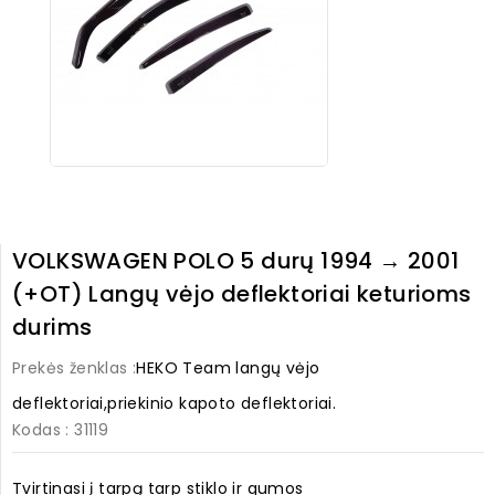
VOLKSWAGEN POLO 5 durų 1994 → 2001
(+OT) Langų vėjo deflektoriai keturioms
durims
Prekės ženklas :
HEKO Team langų vėjo
deflektoriai,priekinio kapoto deflektoriai.
Kodas
: 31119
Tvirtinasi į tarpą tarp stiklo ir gumos