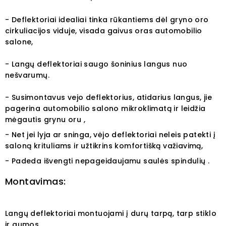
- Deflektoriai idealiai tinka rūkantiems dėl gryno oro
cirkuliacijos viduje, visada gaivus oras automobilio
salone,
- Langų deflektoriai saugo šoninius langus nuo
nešvarumų.
- Susimontavus vejo deflektorius, atidarius langus, jie
pagerina automobilio salono mikroklimatą ir leidžia
mėgautis grynu oru ,
- Net jei lyja ar sninga, vėjo deflektoriai neleis patekti į
saloną krituliams ir užtikrins komfortišką važiavimą,
- Padeda išvengti nepageidaujamu saulės spindulių .
Montavimas:
Langų deflektoriai montuojami į durų tarpą, tarp stiklo
ir gumos.