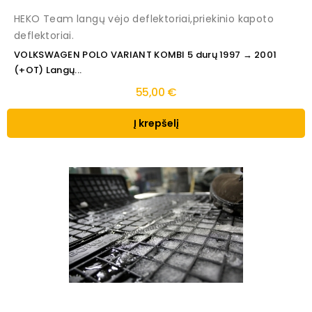
HEKO Team langų vėjo deflektoriai,priekinio kapoto
deflektoriai.
VOLKSWAGEN POLO VARIANT KOMBI 5 durų 1997 → 2001
(+OT) Langų...
55,00 €
Į krepšelį