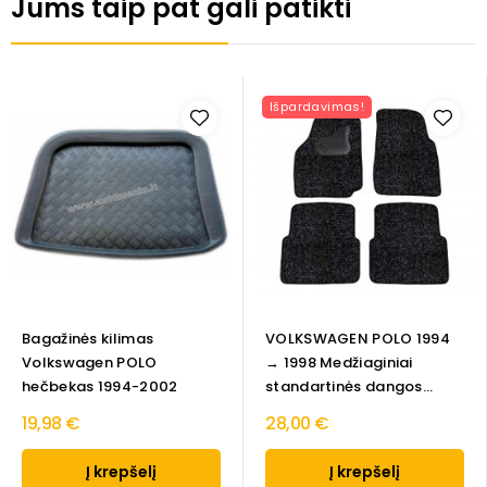
Jums taip pat gali patikti
Išpardavimas!
Bagažinės kilimas
VOLKSWAGEN POLO 1994
Volkswagen POLO
→ 1998 Medžiaginiai
hečbekas 1994-2002
standartinės dangos...
19,98 €
28,00 €
Į krepšelį
Į krepšelį