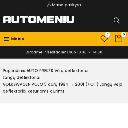
Mano paskyra
0
0

Meniu
Dirbame ir šeštadienį nuo 10.00 iki 14.00
Pagrindinis
AUTO PREKĖS
Vėjo deflektoriai
Langų deflektoriai
VOLKSWAGEN POLO 5 durų 1994 → 2001 (+OT) Langų vėjo
deflektoriai keturioms durims