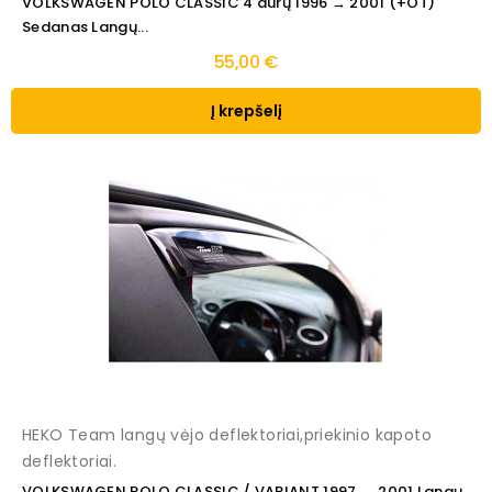
VOLKSWAGEN POLO CLASSIC 4 durų 1996 → 2001 (+OT)
Sedanas Langų...
55,00 €
Į krepšelį
HEKO Team langų vėjo deflektoriai,priekinio kapoto
deflektoriai.
VOLKSWAGEN POLO CLASSIC / VARIANT 1997 → 2001 Langų