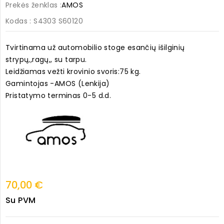
Prekės ženklas :
AMOS
Kodas
: S4303 S60120
Tvirtinama už automobilio stoge esančių išilginių
strypų,,ragų,, su tarpu.
Leidžiamas vežti krovinio svoris:75 kg.
Gamintojas -AMOS (Lenkija)
Pristatymo terminas 0-5 d.d.
70,00 €
Su PVM