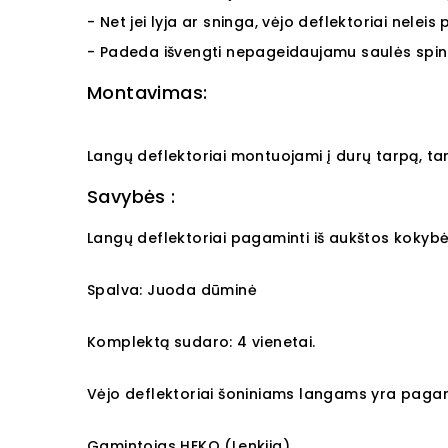
- Net jei lyja ar sninga, vėjo deflektoriai neleis
- Padeda išvengti nepageidaujamu saulės spind
Montavimas:
Langų deflektoriai montuojami į durų tarpą, tar
Savybės :
Langų deflektoriai pagaminti iš aukštos kokybės
Spalva: Juoda dūminė
Komplektą sudaro: 4 vienetai.
Vėjo deflektoriai šoniniams langams yra pagami
Gamintojas HEKO (Lenkija)