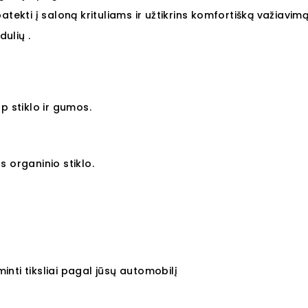
 patekti į saloną krituliams ir užtikrins komfortišką važiavimą
ulių .
p stiklo ir gumos.
 organinio stiklo.
nti tiksliai pagal jūsų automobilį