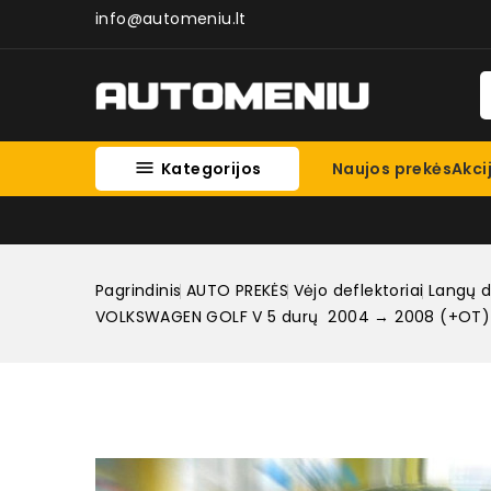
info@automeniu.lt

Kategorijos
Naujos prekės
Akci
Pagrindinis
AUTO PREKĖS
Vėjo deflektoriai
Langų d
VOLKSWAGEN GOLF V 5 durų 2004 → 2008 (+OT) H