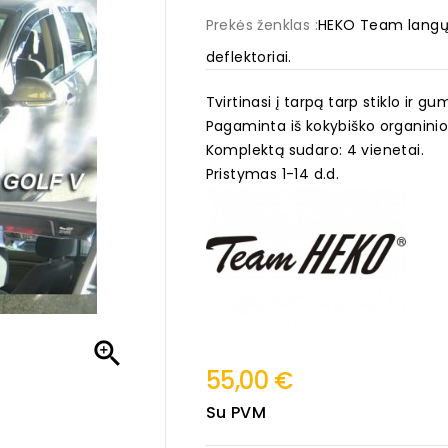
Prekės ženklas :
HEKO Team langų v
deflektoriai.
Tvirtinasi į tarpą tarp stiklo ir g
Pagaminta iš kokybiško organinio
Komplektą sudaro: 4 vienetai.
Pristymas 1-14 d.d.

55,00 €
Su PVM