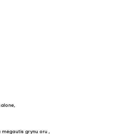
salone,
a mėgautis grynu oru ,