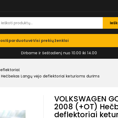
Iešk
jos
Išparduotuvė
Visi prekių ženklai
Dirbame ir šeštadienį nuo 10.00 iki 14.00
eflektoriai
ečbekas Langų vėjo deflektoriai keturioms durims
VOLKSWAGEN GOL
2008 (+OT) Hečb
deflektoriai ket