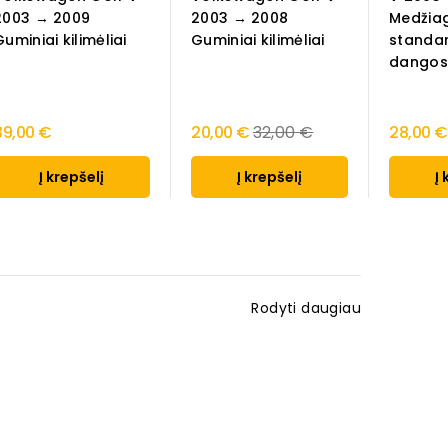
2003 → 2009
2003 → 2008
Medžiag
Guminiai kilimėliai
Guminiai kilimėliai
standar
dangos.
Regular
39,00 €
20,00 €
32,00 €
28,00 €
price
Į krepšelį
Į krepšelį
Į 
Rodyti daugiau