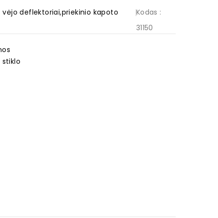
ėjo deflektoriai,priekinio kapoto
Kodas
:
31150
umos
 stiklo