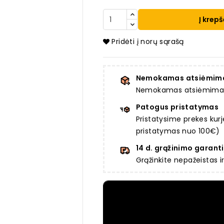
Į krepš
Pridėti į norų sąrašą
Nemokamas atsiėmim
Nemokamas atsiėmimas a
Patogus pristatymas
Pristatysime prekes ku
pristatymas nuo 100€)
14 d. grąžinimo garanti
Grąžinkite nepažeistas 