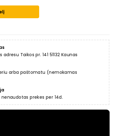
elį
as
dresu Taikos pr. 141 51132 Kaunas
rjeriu arba paštomatu (nemokamas
ja
ir nenaudotas prekes per 14d.