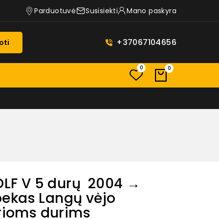
Parduotuvė
Susisiekti
Mano paskyra
+37067104656
oti
0
0
F V 5 durų 2004 →
ekas Langų vėjo
urioms durims