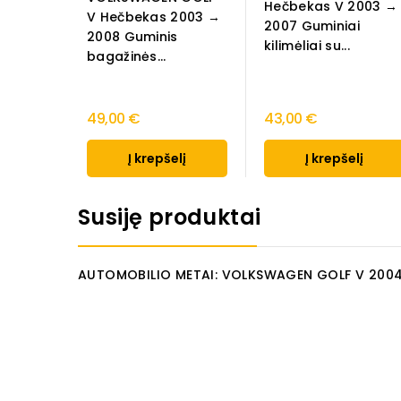
Hečbekas V 2003 →
V Hečbekas 2003 →
2007 Guminiai
2008 Guminis
kilimėliai su...
bagažinės...
49,00 €
43,00 €
Į krepšelį
Į krepšelį
Susiję produktai
AUTOMOBILIO METAI: VOLKSWAGEN GOLF V 200