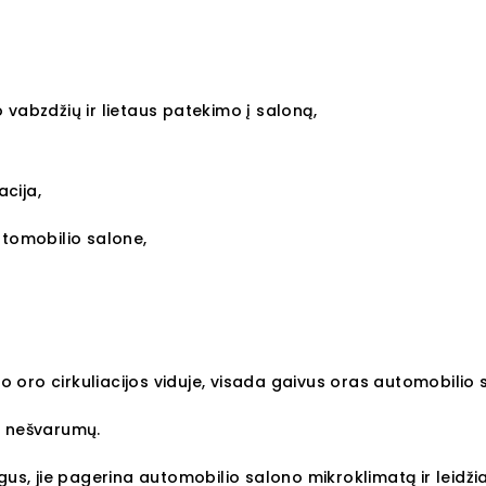
 vabzdžių ir lietaus patekimo į saloną,
acija,
utomobilio salone,
no oro cirkuliacijos viduje, visada gaivus oras automobilio 
o nešvarumų.
gus, jie pagerina automobilio salono mikroklimatą ir leidži