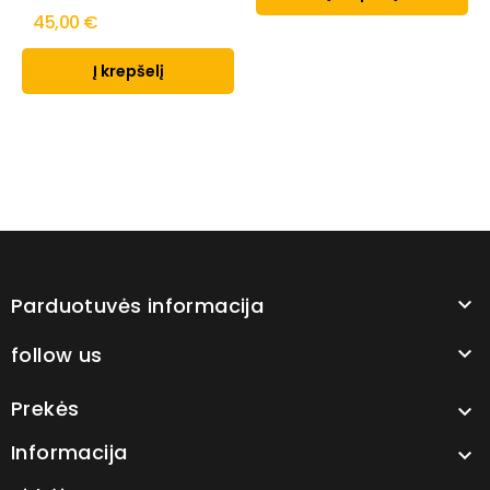
45,00 €
Į krepšelį
Parduotuvės informacija

follow us

Prekės

Informacija
