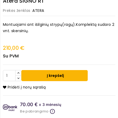
Atera SIGNO RT
Prekės ženklas :
ATERA
Montuojami ant išilginių strypų(ragų).Komplektą sudaro 2
vnt. skersinių.
210,00 €
Su PVM
Į krepšelį
Pridėti į norų sąrašą
70.00 €
x 3 mėnesių
Be pabrangimo