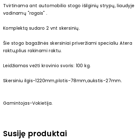
Tvirtinama ant automobilio stogo išilginių strypų, liaudyje
vadinamų "ragais" .
Komplektą sudaro 2 vnt skersinių.
Šie stogo bagažinės skersiniai priveržiami specialiu Atera
raktu,plius rakinami raktu.
Leidžiamas vežti krovinio svoris: 100 kg.
Skersiniu ilgis-1220mm,plotis-78mm,aukstis-27mm.
Gamintojas-Vokietija.
Susiję produktai