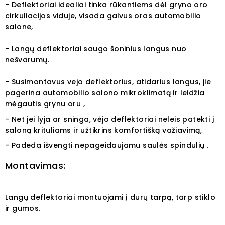
- Deflektoriai idealiai tinka rūkantiems dėl gryno oro
cirkuliacijos viduje, visada gaivus oras automobilio
salone,
- Langų deflektoriai saugo šoninius langus nuo
nešvarumų.
- Susimontavus vejo deflektorius, atidarius langus, jie
pagerina automobilio salono mikroklimatą ir leidžia
mėgautis grynu oru ,
- Net jei lyja ar sninga, vėjo deflektoriai neleis patekti į
saloną krituliams ir užtikrins komfortišką važiavimą,
- Padeda išvengti nepageidaujamu saulės spindulių .
Montavimas:
Langų deflektoriai montuojami į durų tarpą, tarp stiklo
ir gumos.