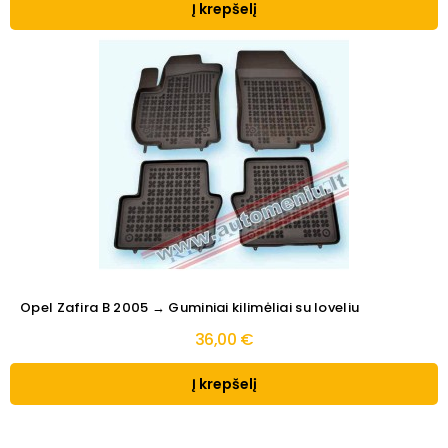
Į krepšelį
Opel Zafira B 2005 → Guminiai kilimėliai su loveliu
36,00 €
Į krepšelį