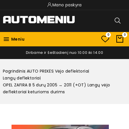
Mano paskyra
0
0

Meniu
Dirbame ir šeštadienį nuo 10.00 iki 14.00
Pagrindinis
AUTO PREKĖS
Vėjo deflektoriai
Langų deflektoriai
OPEL ZAFIRA B 5 durų 2005 → 2011 (+OT) Langų vėjo
deflektoriai keturioms durims