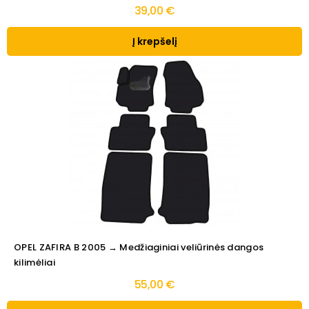
39,00 €
Į krepšelį
OPEL ZAFIRA B 2005 → Medžiaginiai veliūrinės dangos
kilimėliai
55,00 €