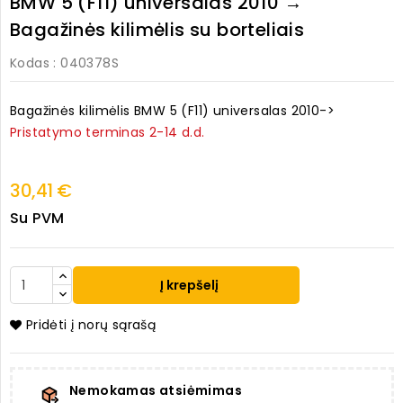
BMW 5 (F11) universalas 2010 →
Bagažinės kilimėlis su borteliais
Kodas
: 040378S
Bagažinės kilimėlis BMW 5 (F11) universalas 2010->
Pristatymo terminas 2-14 d.d.
30,41 €
Su PVM
Į krepšelį
Pridėti į norų sąrašą
Nemokamas atsiėmimas