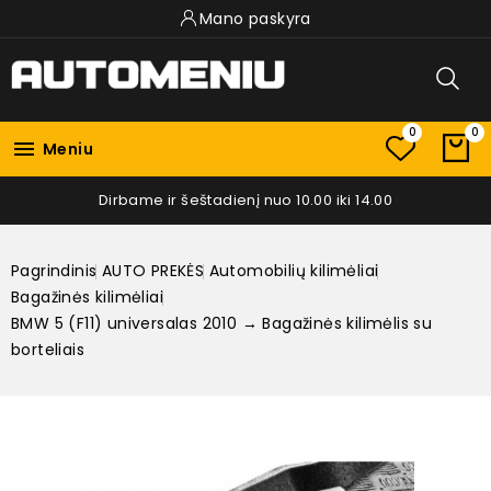
Mano paskyra
0
0

Meniu
Dirbame ir šeštadienį nuo 10.00 iki 14.00
Pagrindinis
AUTO PREKĖS
Automobilių kilimėliai
Bagažinės kilimėliai
BMW 5 (F11) universalas 2010 → Bagažinės kilimėlis su
borteliais