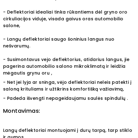
- Deflektoriai idealiai tinka rūkantiems dėl gryno oro
cirkuliacijos viduje, visada gaivus oras automobilio
salone,
- Langų deflektoriai saugo šoninius langus nuo
nešvarumų.
- Susimontavus vejo deflektorius, atidarius langus, jie
pagerina automobilio salono mikroklimatą ir leidžia
mėgautis grynu oru ,
- Net jei lyja ar sninga, vėjo deflektoriai neleis patekti į
saloną krituliams ir užtikrins komfortišką važiavimą,
- Padeda išvengti nepageidaujamu saulės spindulių .
Montavimas:
Langų deflektoriai montuojami į durų tarpą, tarp stiklo
ir gumos.