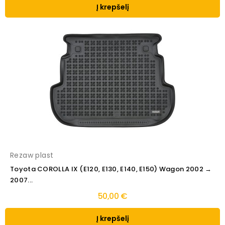
Į krepšelį
Rezaw plast
Toyota COROLLA IX (E120, E130, E140, E150) Wagon 2002 →
2007...
50,00 €
Į krepšelį