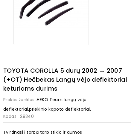
TOYOTA COROLLA 5 durų 2002 → 2007
(+OT) Hečbekas Langų vėjo deflektoriai
keturioms durims
Prekės ženklas :
HEKO Team langų vėjo
deflektoriai,priekinio kapoto deflektoriai.
Kodas
: 29340
Tvirtinasi į tarpą tarp stiklo ir gumos