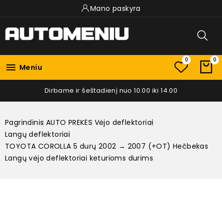
Mano paskyra
0
0

Meniu
Dirbame ir šeštadienį nuo 10.00 iki 14.00
Pagrindinis
AUTO PREKĖS
Vėjo deflektoriai
Langų deflektoriai
TOYOTA COROLLA 5 durų 2002 → 2007 (+OT) Hečbekas
Langų vėjo deflektoriai keturioms durims