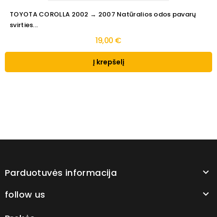
TOYOTA COROLLA 2002 → 2007 Natūralios odos pavarų
svirties...
19,00 €
Į krepšelį
Parduotuvės informacija

follow us
