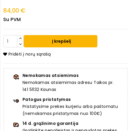
84,00 €
Su PVM
Į krepšelį
Pridėti į norų sąrašą
Nemokamas atsiėmimas
Nemokamas atsiėmimas adresu Taikos pr.
141 51132 Kaunas
Patogus pristatymas
Pristatysime prekes kurjeriu arba paštomatu
(nemokamas pristatymas nuo 100€)
14 d. grąžinimo garantija
Grąžinkite nepažeistas ir nenaudotas prekes