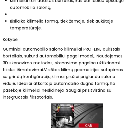
Kilimėliai turi aukštus bortelius, kas dar labiau apsaugo
automobilio saloną,
Išsilaiko kilimėlio formą, tiek žemoje, tiek aukštoje
temperatūroje.
Kokyb
ė:
Guminiai automobilio salono kilimėliai PRO-LINE aukštais
borteliais, sukurti automobiliui pagal modelį. Naudojamas
3D skenavimo metodas, skenavimo pagalba užtikrinami
tikslus išmatavimai.Visiškas kilimų geometrijos sutapimas
su grindų konfigūracija,kilimai gražiai priglunda salono
viduje.
Idealiai atkartoja automobilio dugno formą. Ko
pasekoje kilimėliai neslidinėja. Saugiai prisitvirtina su
integruotais fiksatoriais.