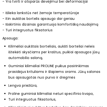
- Yra tvirti ir atsparūs dėvėjimui bei deformacijai
- Išlieka lankstūs net žemoje temperatūroje
- Itin aukštas bortelis apsaugo dar geriau
- Išskirtinis dizainas garantuoja komfortišką naudojimą
- Turi integruotus fiksatorius
Apsauga:
Kilimėliai aukštais borteliais, aukšti borteliai neleis
ištekėti skysčiams per kraštus, puikiai apsaugos jūsų
automobilio saloną,
Guminiai kilimėliai PROLINE puikus pasirinkimas
prasidėjus krituliams ir šlapiems orams. Jūsų salonas
bus apsaugotas nuo purvo ir drėgmės
Lengva priežiūra,
Proline guminiai kilimėliai neturi specifinio kvapo,
Turi integruotus fiksatorius,