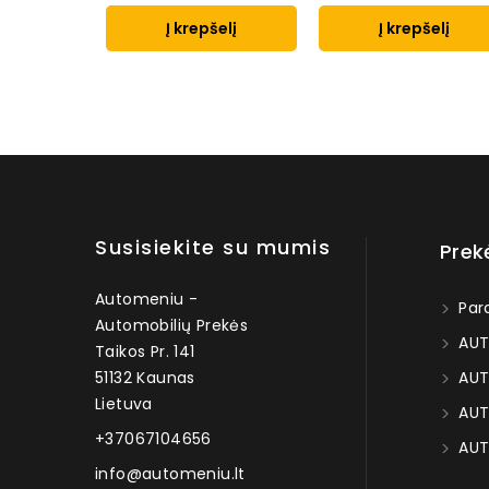
Į krepšelį
Į krepšelį
Susisiekite su mumis
Prek
Automeniu -
Par
Automobilių Prekės
AUT
Taikos Pr. 141
51132 Kaunas
AUT
Lietuva
AUT
+37067104656
AUT
info@automeniu.lt