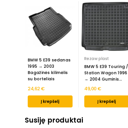
Rezaw plast
BMW 5 E39 sedanas
1995 → 2003
BMW 5 E39 Touring 
Bagažinės kilimėlis
Station Wagon 1996
su borteliais
→ 2004 Guminis...
24,62 €
49,00 €
Į krepšelį
Į krepšelį
Susiję produktai