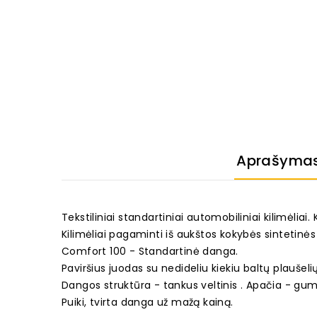
Aprašyma
Tekstiliniai standartiniai automobiliniai kilimėliai
Kilimėliai pagaminti iš aukštos kokybės sintetinė
Comfort 100 - Standartinė danga.
Paviršius juodas su nedideliu kiekiu baltų plaušel
Dangos struktūra - tankus veltinis . Apačia - gu
Puiki, tvirta danga už mažą kainą.