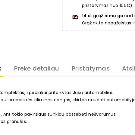
pristatymas nuo 100€)
14 d. grąžinimo garanti
Grąžinkite nepažeistas 
s
Prekė detaliau
Pristatymas
Atsi
. Komplektas, specialiai pritaikytas Jūsų automobiliui.
s automobilinės kiliminės dangos, skirtos naudoti automobilyje
ių. Ant tokio paviršiaus sunkiau pastebėti nešvarumus.
mos granulės.