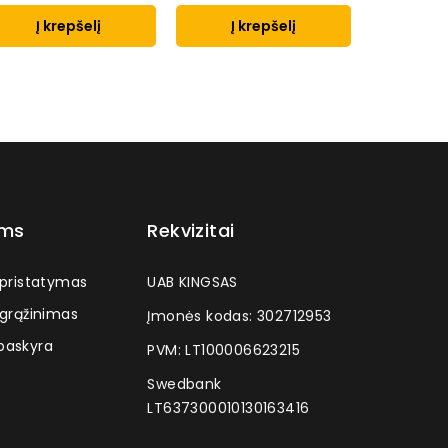
Į krepšelį
Į krepšelį
Į k
ams
Rekvizitai
 pristatymas
UAB KINGSAS
 grąžinimas
Įmonės kodas: 302712953
askyra
PVM: LT100006623215
Swedbank
LT637300010130163416