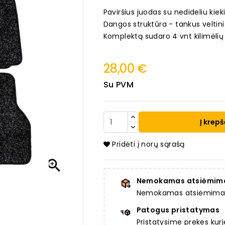
Paviršius juodas su nedideliu kieki
Dangos struktūra - tankus veltin
Komplektą sudaro 4 vnt kilimėlių
28,00 €
Su PVM
Į krepš
Pridėti į norų sąrašą

Nemokamas atsiėmim
Nemokamas atsiėmimas a
Patogus pristatymas
Pristatysime prekes ku