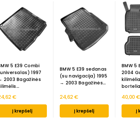
BMW 5 E39 Combi
BMW 5 
BMW 5 E39 sedanas
(universalas) 1997
2004 Gu
(su navigacija) 1995
→ 2003 Bagažinės
kilimėli
→ 2003 Bagažinės...
ilimėlis...
bortelia
24,62 €
24,62 €
40,00 
Į krepšelį
Į krepšelį
Į 