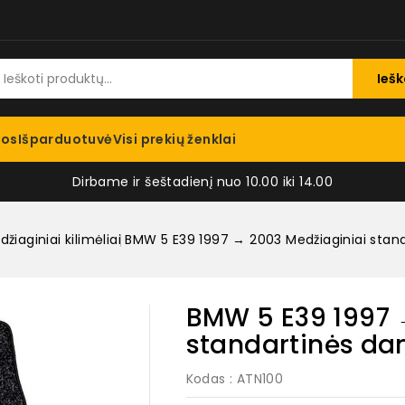
Iešk
jos
Išparduotuvė
Visi prekių ženklai
Dirbame ir šeštadienį nuo 10.00 iki 14.00
žiaginiai kilimėliai
BMW 5 E39 1997 → 2003 Medžiaginiai standa
BMW 5 E39 1997 
standartinės dan
Kodas
: ATN100