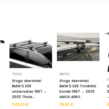
THULE
AMOS
S
Stogo skersiniai
Stogo skersiniai
BMW 5 E39
BMW 5 E39 TOURING
G
universalas 1997 →
Kombi 1997 → 2003
3
2003 Thule...
AMOS AERO
240,00 €
115,00 €
3