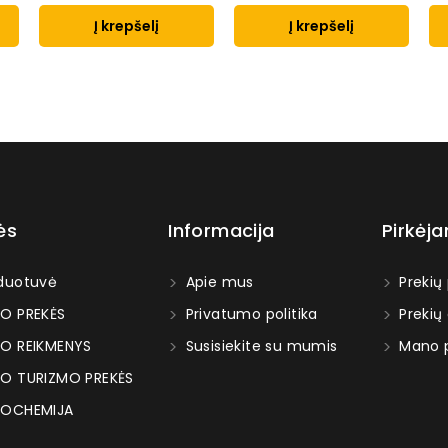
Į krepšelį
Į krepšelį
ės
Informacija
Pirkėj
duotuvė
Apie mus
Prekių
O PREKĖS
Privatumo politika
Prekių
O REIKMENYS
Susisiekite su mumis
Mano p
O TURIZMO PREKĖS
OCHEMIJA