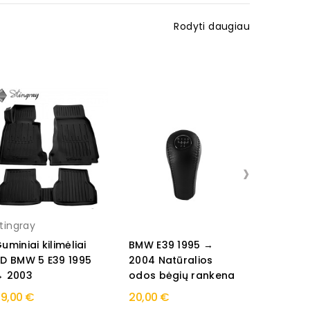
Rodyti daugiau
›
tingray
Rezaw pl
uminiai kilimėliai
BMW E39 1995 →
BMW 5 E3
D BMW 5 E39 1995
2004 Natūralios
Station 
→ 2003
odos bėgių rankena
→ 2004 G
9,00 €
20,00 €
49,00 €