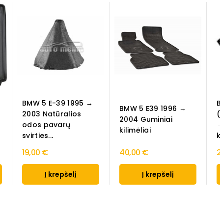
BMW 5 E-39 1995 →
BMW 5 E39 1996 →
2003 Natūralios
/
2004 Guminiai
odos pavarų
kilimėliai
svirties...
k
19,00 €
40,00 €
Į krepšelį
Į krepšelį