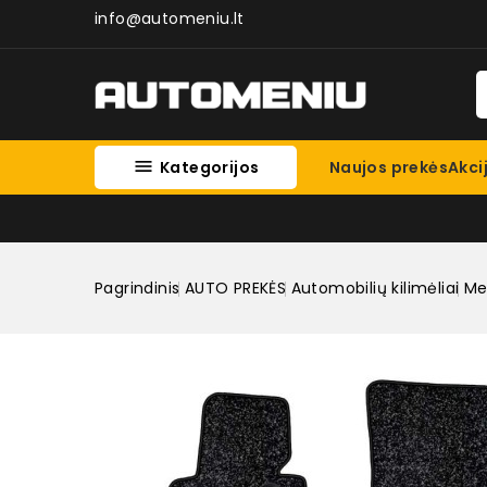
info@automeniu.lt

Kategorijos
Naujos prekės
Akci
Pagrindinis
AUTO PREKĖS
Automobilių kilimėliai
Med