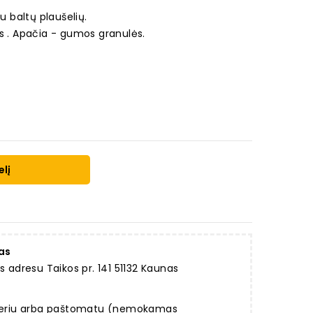
u baltų plaušelių.
is . Apačia - gumos granulės.
elį
as
dresu Taikos pr. 141 51132 Kaunas
rjeriu arba paštomatu (nemokamas