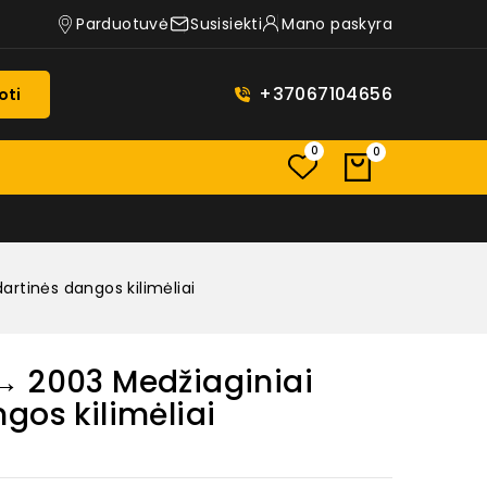
Parduotuvė
Susisiekti
Mano paskyra
+37067104656
oti
0
0
rtinės dangos kilimėliai
→ 2003 Medžiaginiai
gos kilimėliai