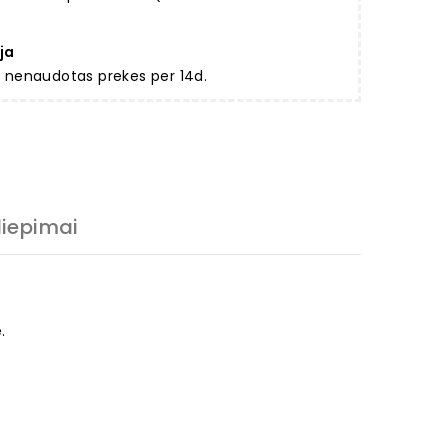
ja
ir nenaudotas prekes per 14d.
liepimai
.