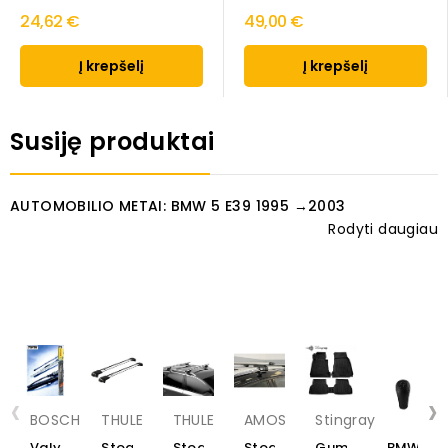
24,62 €
49,00 €
Į krepšelį
Į krepšelį
Susiję produktai
AUTOMOBILIO METAI: BMW 5 E39 1995 →2003
Rodyti daugiau
‹
›
BOSCH
THULE
THULE
AMOS
Stingray
Valytuvai
Stogo
Stogo
Stogo
Guminiai
BMW