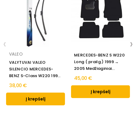
‹
›
VALEO
MERCEDES-BENZ S W220
Long ( prailg.) 1999 →
VALYTUVAI VALEO
2005 Medžiaginiai...
SILENCIO MERCEDES-
BENZ S-Class W220 1998
45,00 €
→ 2005
38,00 €
Į krepšelį
Į krepšelį