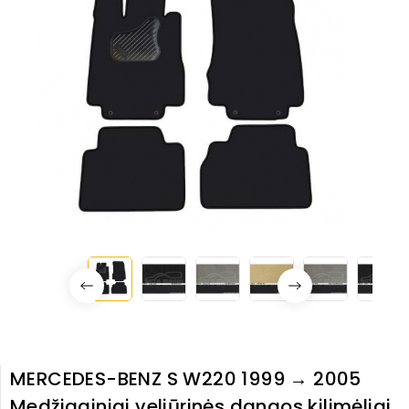
MERCEDES-BENZ S W220 1999 → 2005
Medžiaginiai veliūrinės dangos kilimėliai