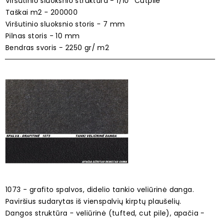
Viršutinio sluoksnio struktūra - 1/10'' Cutpile
Taškai m2 - 200000
Viršutinio sluoksnio storis - 7 mm
Pilnas storis - 10 mm
Bendras svoris - 2250 gr/ m2
1073 - grafito spalvos, didelio tankio veliūrinė danga.
Paviršius sudarytas iš vienspalvių kirptų plaušelių.
Dangos struktūra - veliūrinė (tufted, cut pile), apačia -