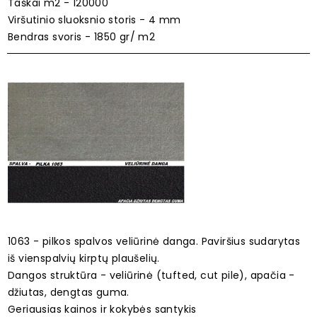
Taškai m2 - 120000
Viršutinio sluoksnio storis - 4 mm
Bendras svoris - 1850 gr/ m2
1063 - pilkos spalvos veliūrinė danga. Paviršius sudarytas
iš vienspalvių kirptų plaušelių.
Dangos struktūra - veliūrinė (tufted, cut pile), apačia -
džiutas, dengtas guma.
Geriausias kainos ir kokybės santykis