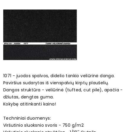
1071 - juodos spalvos, didelio tankio veliūrinė danga.
Paviršius sudarytas iš vienspalvių kirptų plaušelių.
Dangos struktūra - veliūrinė (tufted, cut pile), apačia -
džiutas, dengtas guma.
Kokybę atitinkanti kaina!
Techniniai duomenys:
Viršutinio sluoksnio svoris - 750 g/m2