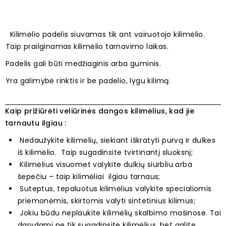
Kilimėlio padelis siuvamas tik ant vairuotojo kilimėlio.
Taip prailginamas kilimėlio tarnavimo laikas.
Padelis gali būti medžiaginis arba guminis.
Yra galimybė rinktis ir be padelio, lygu kilimą.
Kaip prižiūrėti veliūrinės dangos kilimėlius, kad jie
tarnautu ilgiau :
Nedaužykite kilimėlių, siekiant iškratyti purvą ir dulkes
iš kilimėlio. Taip sugadinsite tvirtinantį sluoksnį;
Kilimėlius visuomet valykite dulkių siurbliu arba
šepečiu – taip kilimėliai ilgiau tarnaus;
Suteptus, tepaluotus kilimėlius valykite specialiomis
priemonėmis, skirtomis valyti sintetinius kilimus;
Jokiu būdu neplaukite kilimėlių skalbimo mašinose. Tai
darydami ne tik sugadinsite kilimėlius, bet galite