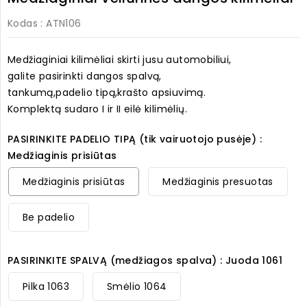
Kodas
: ATN106
Medžiaginiai kilimėliai skirti jusu automobiliui,
galite pasirinkti dangos spalvą,
tankumą,padelio tipą,krašto apsiuvimą.
Komplektą sudaro I ir II eilė kilimėlių.
PASIRINKITE PADELIO TIPĄ (tik vairuotojo pusėje) :
Medžiaginis prisiūtas
Medžiaginis prisiūtas
Medžiaginis presuotas
Be padelio
PASIRINKITE SPALVĄ (medžiagos spalva) : Juoda 1061
Pilka 1063
Smėlio 1064