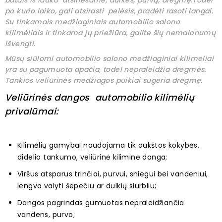
batais iš lauko atsinešame, dulkes, purvą, drėgmę.Todėl
po kurio laiko, gali atsirasti pelėsis, pradėti rasoti langai.
Su tinkamais medžiaginiais automobilio salono
kilimėliais ir tinkama jų priežiūra, galite šių nemalonumų
išvengti.
Mūsų siūlomi automobilio salono medžiaginiai kilimėliai
yra su pagumuota apačia, todel nepraleidžia drėgmės.
Tankios veliūrinės medžiagos puikiai sugeria drėgmę.
Veliūrinės dangos automobilio kilimėlių
privalūmai:
Kilimėlių gamybai naudojama tik aukštos kokybės,
didelio tankumo, veliūrinė kiliminė danga;
Viršus atsparus trinčiai, purvui, sniegui bei vandeniui,
lengva valyti šepečiu ar dulkių siurbliu;
Dangos pagrindas gumuotas nepraleidžiančia
vandens, purvo;