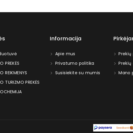
ės
Informacija
Pirkėj
duotuvė
Apie mus
Prekių
O PREKĖS
Privatumo politika
Prekių
O REIKMENYS
Susisiekite su mumis
Mano p
O TURIZMO PREKĖS
OCHEMIJA