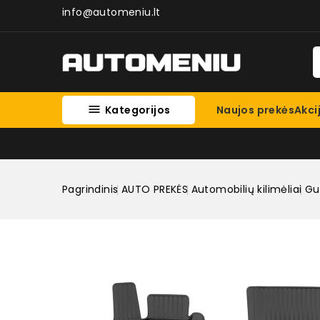
info@automeniu.lt

Kategorijos
Naujos prekės
Akci
Pagrindinis
AUTO PREKĖS
Automobilių kilimėliai
Gum