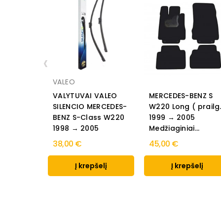
‹
VALEO
VALYTUVAI VALEO
MERCEDES-BENZ S
SILENCIO MERCEDES-
W220 Long ( prailg
BENZ S-Class W220
1999 → 2005
1998 → 2005
Medžiaginiai...
38,00 €
45,00 €
Į krepšelį
Į krepšelį