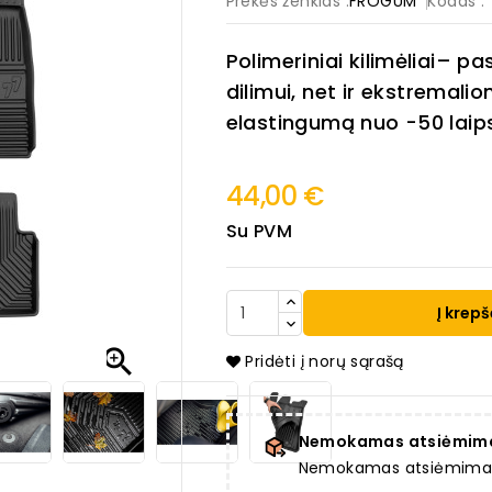
Prekės ženklas :
FROGUM
Kodas
:
Polimeriniai kilimėliai– p
dilimui, net ir ekstremali
elastingumą nuo -50 laipsn
44,00 €
Su PVM
Į krepš

Pridėti į norų sąrašą
Nemokamas atsiėmim
Nemokamas atsiėmimas a