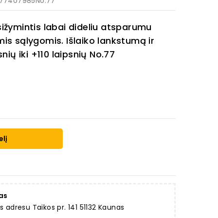
 77407985No.77
asižymintis labai dideliu atsparumu
omis sąlygomis. Išlaiko lankstumą ir
ių iki +110 laipsnių No.77
elį
as
dresu Taikos pr. 141 51132 Kaunas