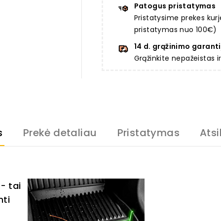
Patogus pristatymas
Pristatysime prekes ku
pristatymas nuo 100€)
14 d. grąžinimo garanti
Grąžinkite nepažeistas 
s
Prekė detaliau
Pristatymas
Atsi
- tai
nti