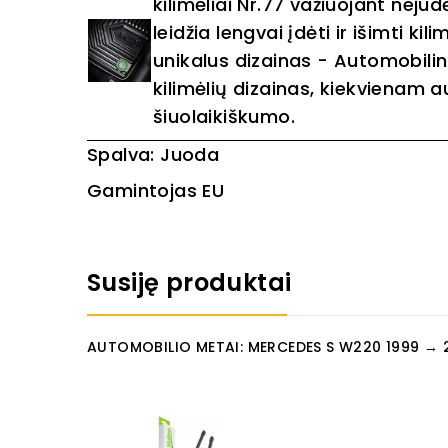
kilimėliai Nr.77 važiuojant ne
leidžia lengvai įdėti ir išimti ki
unikalus dizainas - Automobilini
kilimėlių dizainas, kiekvienam au
šiuolaikiškumo.
Spalva: Juoda
Gamintojas EU
Susiję produktai
AUTOMOBILIO METAI: MERCEDES S W220 1999 → 