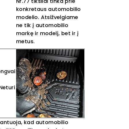
Nr.77 tiksliai tinka prie
konkretaus automobilio
modelio. Atsižvelgiame
ne tik į automobilio
markę ir modelį, bet ir į
metus.
lengvai
s
Neturi
rantuoja, kad automobilio