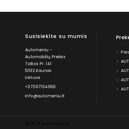
Susisiekite su mumis
Prek
Automeniu -
Par
Automobilių Prekės
AUT
Taikos Pr. 141
51132 Kaunas
AUT
Lietuva
AUT
+37067104656
AUT
info@automeniu.lt
2026 © Automeniu.lt