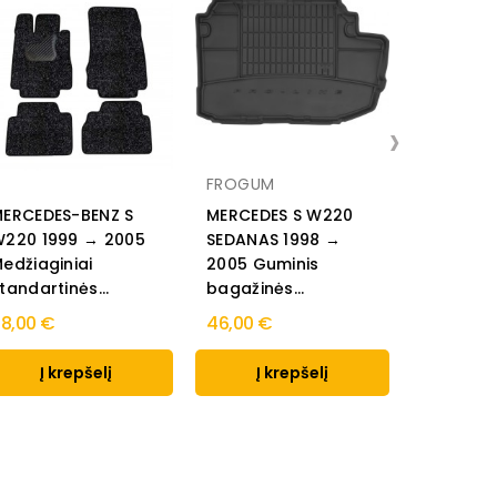
›
HEKO Te
vėjo
FROGUM
deflektori
ERCEDES-BENZ S
MERCEDES S W220
kapoto de
220 1999 → 2005
SEDANAS 1998 →
MERCEDE
edžiaginiai
2005 Guminis
4/5 durų
tandartinės...
bagažinės...
2005 Lan
8,00 €
46,00 €
deflektori
45,00 €
Į krepšelį
Į krepšelį
Į k