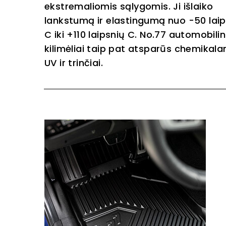
ekstremaliomis sąlygomis. Ji išlaiko
lankstumą ir elastingumą nuo -50 laip
C iki +110 laipsnių C. No.77 automobilin
kilimėliai taip pat atsparūs chemikala
UV ir trinčiai.