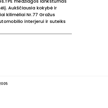
judės.TPE medžiagos lankstumas
limėlį. Aukščiausia kokybė ir
ai kilimėliai Nr.77 Gražus
tomobilio interjerui ir suteiks
2005