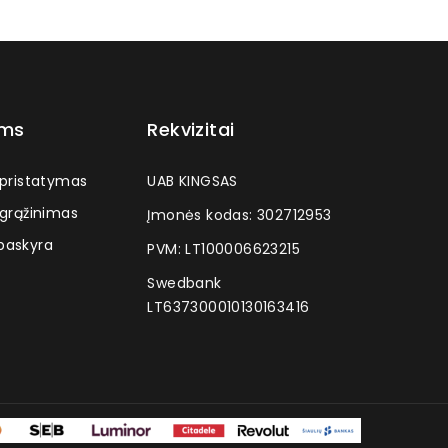
ams
Rekvizitai
 pristatymas
UAB KINGSAS
 grąžinimas
Įmonės kodas: 302712953
askyra
PVM: LT100006623215
Swedbank
LT637300010130163416