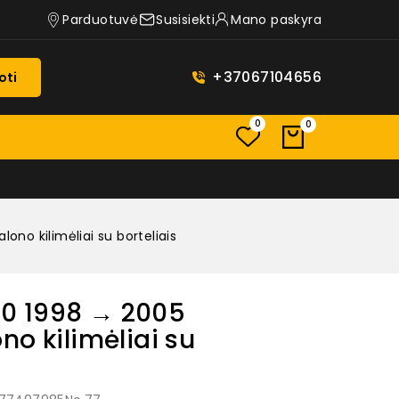
Parduotuvė
Susisiekti
Mano paskyra
+37067104656
oti
0
0
no kilimėliai su borteliais
0 1998 → 2005
no kilimėliai su