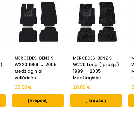
MERCEDES-BENZ S
MERCEDES-BENZ S
M
.)
W220 1999 → 2005
W220 Long ( prailg.)
W
Medžiaginiai
1999 → 2005
M
veliūrinės...
Medžiaginiai...
s
39,00 €
28,00 €
2
Į krepšelį
Į krepšelį