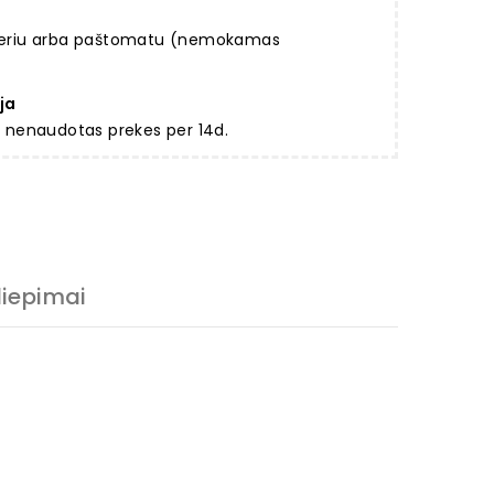
rjeriu arba paštomatu (nemokamas
ja
ir nenaudotas prekes per 14d.
liepimai