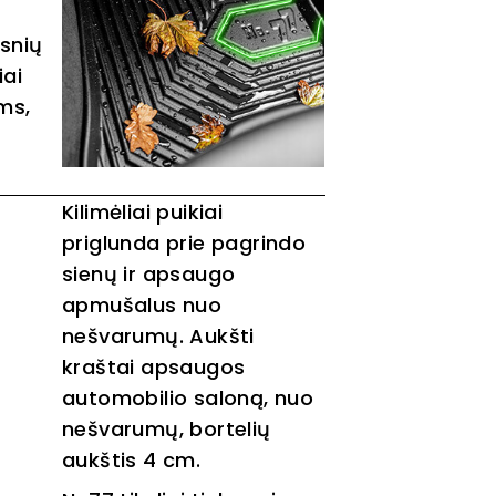
snių
iai
ms,
Kilimėliai puikiai
priglunda prie pagrindo
sienų ir apsaugo
apmušalus nuo
nešvarumų. Aukšti
kraštai apsaugos
automobilio saloną, nuo
nešvarumų, bortelių
aukštis 4 cm.