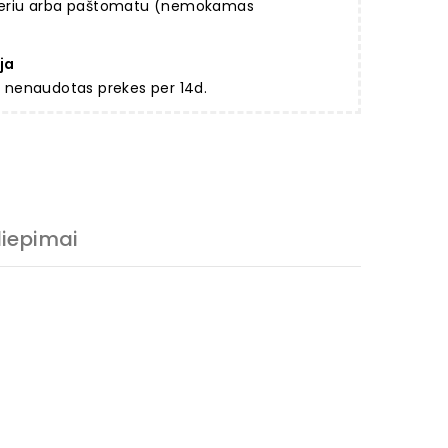
rjeriu arba paštomatu (nemokamas
ja
ir nenaudotas prekes per 14d.
liepimai