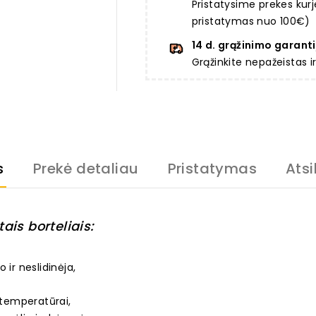
Pristatysime prekes ku
pristatymas nuo 100€)
14 d. grąžinimo garanti
Grąžinkite nepažeistas 
s
Prekė detaliau
Pristatymas
Atsi
ais borteliais:
o ir neslidinėja,
 temperatūrai,