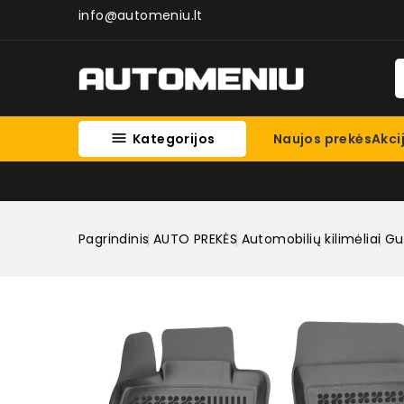
info@automeniu.lt

Kategorijos
Naujos prekės
Akci
Pagrindinis
AUTO PREKĖS
Automobilių kilimėliai
Gum