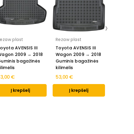
›
ezaw plast
Rezaw plast
Rezaw pl
oyota AVENSIS III
Toyota AVENSIS III
Toyota A
agon 2009 → 2018
Wagon 2009 → 2018
Sedanas
uminis bagažinės
Guminis bagažinės
2018 Gum
ilimėlis
kilimėlis
bagažinės
3,00 €
53,00 €
53,00 €
Į krepšelį
Į krepšelį
Į k