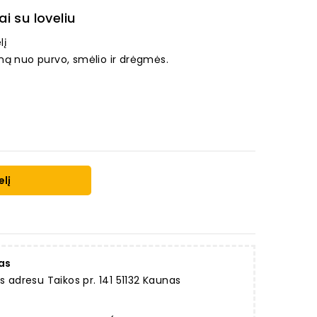
ai su loveliu
lį
ną nuo purvo, smėlio ir drėgmės.
elį
as
dresu Taikos pr. 141 51132 Kaunas