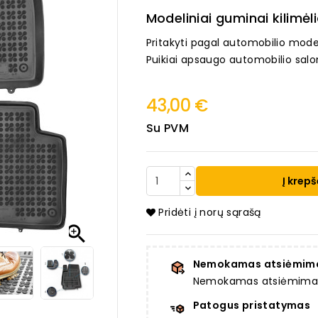
Modeliniai guminai kilimėli
Pritakyti pagal automobilio mode
Puikiai apsaugo automobilio salo
43,00 €
Su PVM
Į krepš
Pridėti į norų sąrašą

Nemokamas atsiėmim
Nemokamas atsiėmimas a
Patogus pristatymas