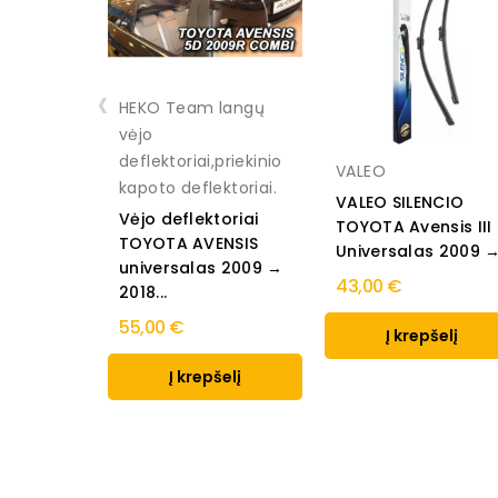
‹
HEKO Team langų
vėjo
deflektoriai,priekinio
VALEO
kapoto deflektoriai.
VALEO SILENCIO
Vėjo deflektoriai
TOYOTA Avensis III
TOYOTA AVENSIS
Universalas 2009 
universalas 2009 →
43,00 €
2018...
55,00 €
Į krepšelį
Į krepšelį