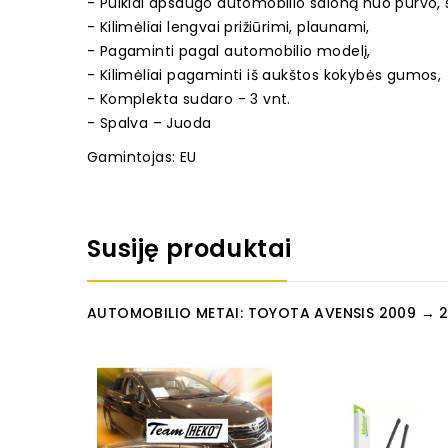
- Puikiai apsaugo automobilio saloną nuo purvo, 
- Kilimėliai lengvai prižiūrimi, plaunami,
- Pagaminti pagal automobilio modelį,
- Kilimėliai pagaminti iš aukštos kokybės gumos,
- Komplekta sudaro - 3 vnt.
- Spalva – Juoda
Gamintojas: EU
Susiję produktai
AUTOMOBILIO METAI: TOYOTA AVENSIS 2009 → 2