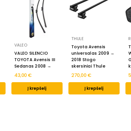
THULE
R
VALEO
Toyota Avensis
T
VALEO SILENCIO
universalas 2009 →
W
TOYOTA Avensis III
2018 Stogo
G
→
Sedanas 2008 →
skersiniai Thule
k
43,00 €
270,00 €
5
Į krepšelį
Į krepšelį