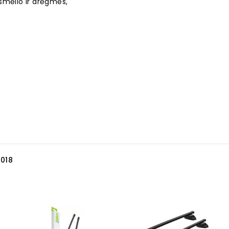
smėlio ir drėgmės,
018