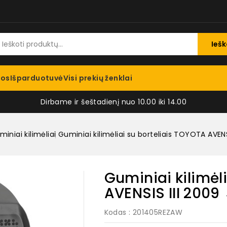
Iešk
jos
Išparduotuvė
Visi prekių ženklai
Dirbame ir šeštadienį nuo 10.00 iki 14.00
iniai kilimėliai
Guminiai kilimėliai su borteliais TOYOTA AVENS
Guminiai kilimėl
AVENSIS III 2009
Kodas
: 201405REZAW