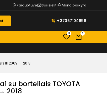
Parduotuvė
Susisiekti
Mano paskyra
+37067104656
oti
0
0
IS III 2009 → 2018
iai su borteliais TOYOTA
 → 2018