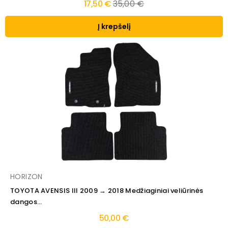
Regular
17,50 €
35,00 €
price
Į krepšelį
HORIZON
TOYOTA AVENSIS III 2009 → 2018 Medžiaginiai veliūrinės
dangos...
50,00 €