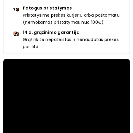
Patogus pristatymas
Pristatysime prekes kurjeriu arba paštomatu
(nemokamas pristatymas nuo 100€)
14 d. grąžinimo garantija
Grąžinkite nepažeistas ir nenaudotas prekes
per 14d.