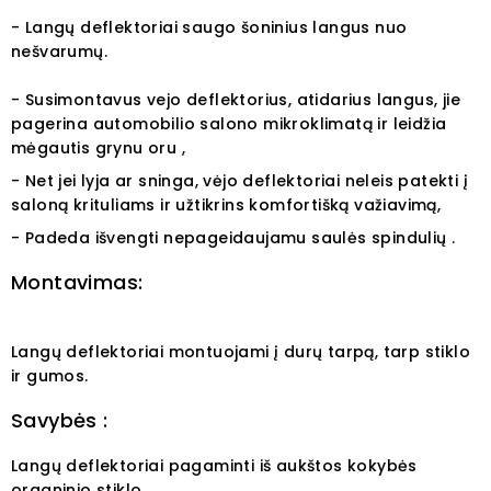
- Langų deflektoriai saugo šoninius langus nuo
nešvarumų.
- Susimontavus vejo deflektorius, atidarius langus, jie
pagerina automobilio salono mikroklimatą ir leidžia
mėgautis grynu oru ,
- Net jei lyja ar sninga, vėjo deflektoriai neleis patekti į
saloną krituliams ir užtikrins komfortišką važiavimą,
- Padeda išvengti nepageidaujamu saulės spindulių .
Montavimas:
Langų deflektoriai montuojami į durų tarpą, tarp stiklo
ir gumos.
Savybės :
Langų deflektoriai pagaminti iš aukštos kokybės
organinio stiklo.