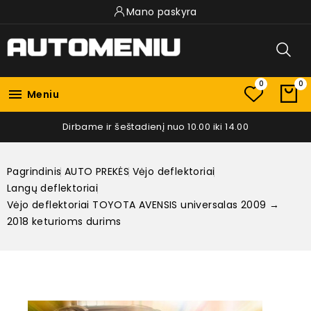
Mano paskyra
0
0

Meniu
Dirbame ir šeštadienį nuo 10.00 iki 14.00
Pagrindinis
AUTO PREKĖS
Vėjo deflektoriai
Langų deflektoriai
Vėjo deflektoriai TOYOTA AVENSIS universalas 2009 →
2018 keturioms durims