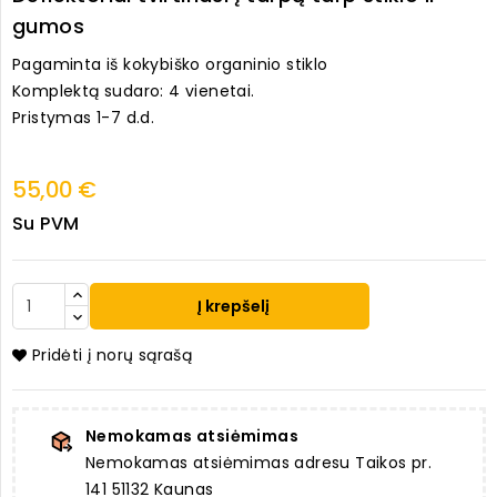
gumos
Pagaminta iš kokybiško organinio stiklo
Komplektą sudaro: 4 vienetai.
Pristymas 1-7 d.d.
55,00 €
Su PVM
Į krepšelį
Pridėti į norų sąrašą
Nemokamas atsiėmimas
Nemokamas atsiėmimas adresu Taikos pr.
141 51132 Kaunas