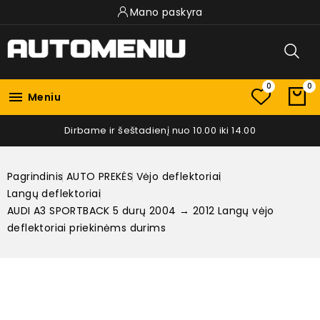
Mano paskyra
0
0

Meniu
Dirbame ir šeštadienį nuo 10.00 iki 14.00
Pagrindinis
AUTO PREKĖS
Vėjo deflektoriai
Langų deflektoriai
AUDI A3 SPORTBACK 5 durų 2004 → 2012 Langų vėjo
deflektoriai priekinėms durims