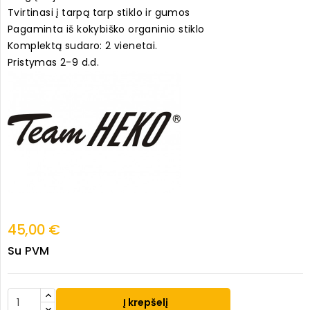
Tvirtinasi į tarpą tarp stiklo ir gumos
Pagaminta iš kokybiško organinio stiklo
Komplektą sudaro: 2 vienetai.
Pristymas 2-9 d.d.
45,00 €
Su PVM
Į krepšelį