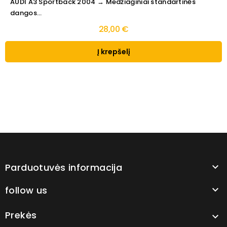
AUDI A3 Sportback 2004 → Medžiaginiai standartinės
dangos...
28,00 €
Į krepšelį
Parduotuvės informacija

follow us

Prekės
