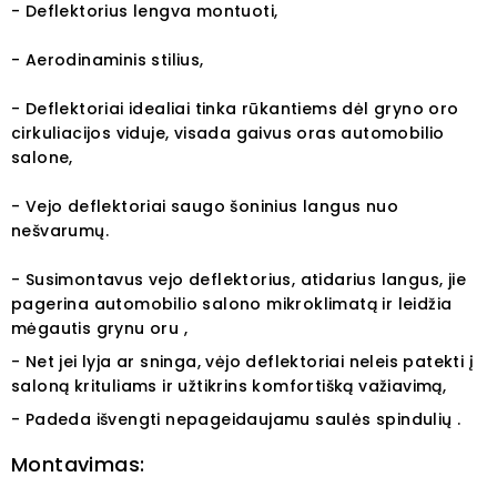
- Deflektorius lengva montuoti,
- Aerodinaminis stilius,
- Deflektoriai idealiai tinka rūkantiems dėl gryno oro
cirkuliacijos viduje, visada gaivus oras automobilio
salone,
- Vejo deflektoriai saugo šoninius langus nuo
nešvarumų.
- Susimontavus vejo deflektorius, atidarius langus, jie
pagerina automobilio salono mikroklimatą ir leidžia
mėgautis grynu oru ,
- Net jei lyja ar sninga, vėjo deflektoriai neleis patekti į
saloną krituliams ir užtikrins komfortišką važiavimą,
- Padeda išvengti nepageidaujamu saulės spindulių .
Montavimas: