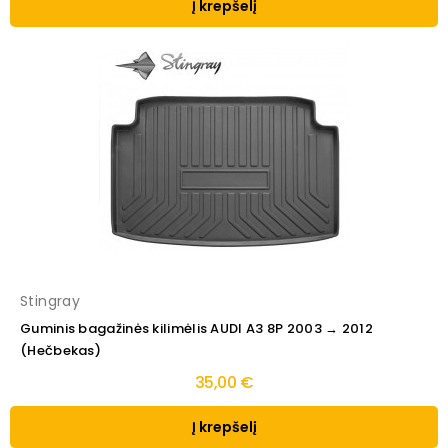
Į krepšelį
Stingray
Guminis bagažinės kilimėlis AUDI A3 8P 2003 → 2012
(Hečbekas)
35,00 €
Į krepšelį