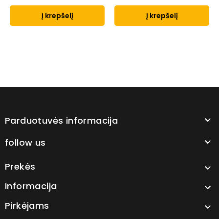
Į krepšelį
Į krepšelį
Parduotuvės informacija

follow us

Prekės

Informacija

Pirkėjams
