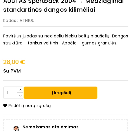
AUDI A3 Sportback 2004 → Medžiaginiai
standartinės dangos kilimėliai
Kodas
: ATN100
Paviršius juodas su nedideliu kiekiu baltų plaušelių. Dangos
struktūra - tankus veltinis . Apačia - gumos granulės.
28,00 €
Su PVM
Į krepšelį
Pridėti į norų sąrašą
Nemokamas atsiėmimas