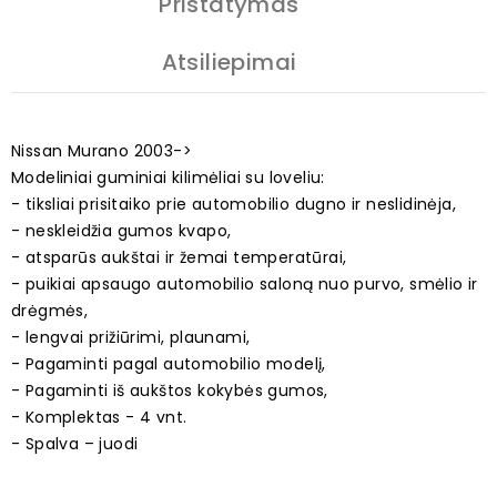
Pristatymas
Atsiliepimai
Nissan Murano 2003->
Modeliniai guminiai kilimėliai su loveliu:
- tiksliai prisitaiko prie automobilio dugno ir neslidinėja,
- neskleidžia gumos kvapo,
- atsparūs aukštai ir žemai temperatūrai,
- puikiai apsaugo automobilio saloną nuo purvo, smėlio ir
drėgmės,
- lengvai prižiūrimi, plaunami,
- Pagaminti pagal automobilio modelį,
- Pagaminti iš aukštos kokybės gumos,
- Komplektas - 4 vnt.
- Spalva – juodi