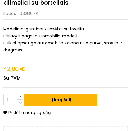
kilimėliai su borteliais
Kodas
: 032807R
Modeliniai guminai kilimėliai su loveliu
Pritakyti pagal automobilio modelį
Puikiai apsaugo automobilio saloną nuo purvo, smėlio ir
drėgmės.
42,00 €
Su PVM
Į krepšelį
Pridėti į norų sąrašą