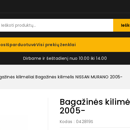
Iešk
jos
Išparduotuvė
Visi prekių ženklai
Dirbame ir šeštadienį nuo 10.00 iki 14.00
ažinės kilimėliai
Bagažinės kilimėlis NISSAN MURANO 2005-
Bagažinės kilim
2005-
Kodas
: 042819S