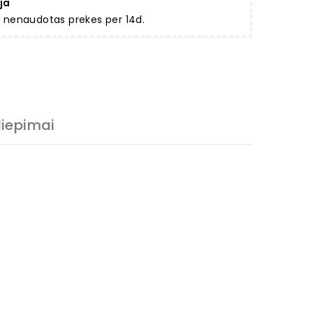
ja
ir nenaudotas prekes per 14d.
liepimai