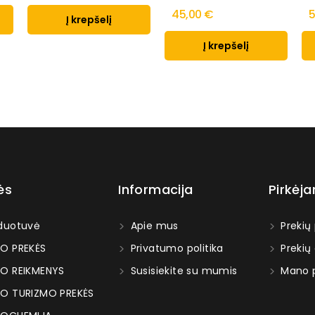
45,00 €
5
Į krepšelį
Į krepšelį
ės
Informacija
Pirkėj
duotuvė
Apie mus
Prekių
O PREKĖS
Privatumo politika
Prekių
O REIKMENYS
Susisiekite su mumis
Mano p
O TURIZMO PREKĖS