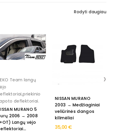
Rodyti daugiau
›
EKO Team langų
ėjo
eflektoriai,priekinio
NISSAN MURANO
NISSAN 
apoto deflektoriai.
2003 → Medžiaginiai
2003 → M
ISSAN MURANO 5
veliūrinės dangos
veliūrin
urų 2006 → 2008
kilimėliai
kilimėliai
+OT) Langų vėjo
35,00 €
55,00 €
eflektoriai...