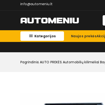
info@automeniu.lt

Kategorijos
Naujos prekės
Akci
Pagrindinis
AUTO PREKĖS
Automobilių kilimėliai
Bag