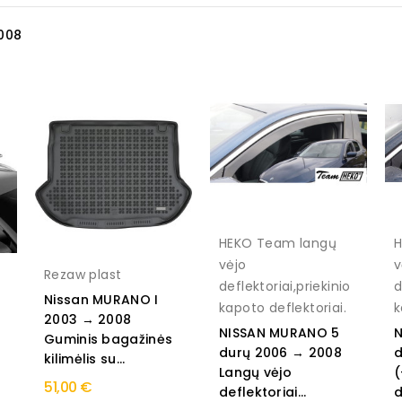
008
HEKO Team langų
H
vėjo
v
Rezaw plast
deflektoriai,priekinio
d
Nissan MURANO I
kapoto deflektoriai.
k
2003 → 2008
NISSAN MURANO 5
N
Guminis bagažinės
durų 2006 → 2008
d
kilimėlis su...
Langų vėjo
(
51,00 €
deflektoriai...
d