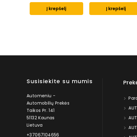
Į krepšelį
Į krepšelį
Susisiekite su mumis
Prek
Automeniu -
Par
Automobilių Prekės
AUT
Taikos Pr. 141
51132 Kaunas
AUT
Lietuva
AUT
+37067104656