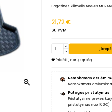
Bagažinės kilimėlis NISSAN MURA
21,72 €
Su PVM
Į krepš
Pridėti į norų sąrašą
Nemokamas atsiėmim

Nemokamas atsiėmimas a
Patogus pristatymas
Pristatysime prekes ku
pristatymas nuo 100€)