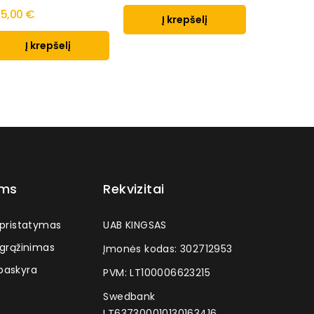
5,00 €
Į krepšelį
Į k
Į krepšelį
ams
Rekvizitai
 pristatymas
UAB KINGSAS
 grąžinimas
Įmonės kodas: 302712953
askyra
PVM: LT100006623215
Swedbank
LT637300010130163416