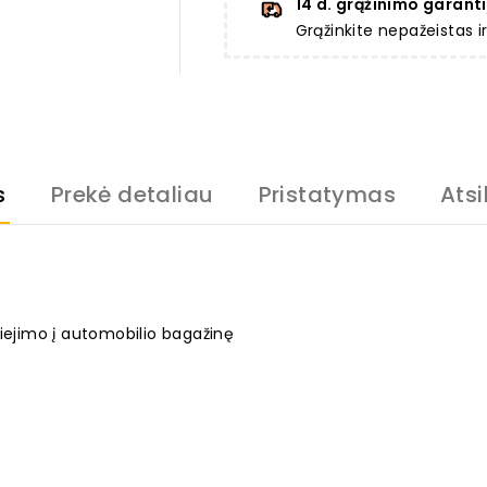
14 d. grąžinimo garanti
Grąžinkite nepažeistas 
s
Prekė detaliau
Pristatymas
Atsi
liejimo į automobilio bagažinę