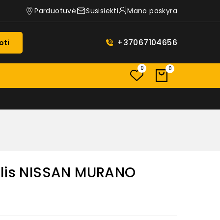
Parduotuvė
Susisiekti
Mano paskyra
+37067104656
oti
0
0
ėlis NISSAN MURANO