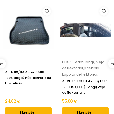
HEKO Team langų vėjo
deflektoriai,priekinio
Audi 80/B4 Avant 1988 →
kapoto deflektoriai.
1996 Bagažinės kilimėlis su
AUDI 80 B3/B4 4 durų 1986
borteliais
→ 1995 (+OT) Langų vėjo
deflektoriai...
24,62 €
55,00 €
Į krepšelį
Į krepšelį