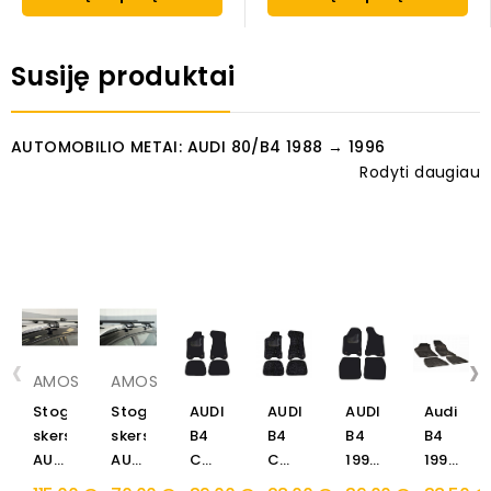
Susiję produktai
AUTOMOBILIO METAI: AUDI 80/B4 1988 → 1996
Rodyti daugiau
‹
›
AMOS
AMOS
Stogo
Stogo
AUDI
AUDI
AUDI
Audi
skersiniai
skersiniai
B4
B4
B4
B4
AUDI
AUDI
COUPE
COUPE
1991
1991
80
80
1991
1991
→
→