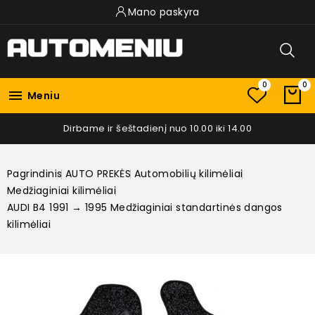
Mano paskyra
0
0

Meniu
Dirbame ir šeštadienį nuo 10.00 iki 14.00
Pagrindinis
AUTO PREKĖS
Automobilių kilimėliai
Medžiaginiai kilimėliai
AUDI B4 1991 → 1995 Medžiaginiai standartinės dangos
kilimėliai