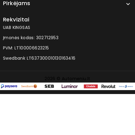
Pirkėjams

Rekvizitai
UAB KINGSAS
Įmonės kodas: 302712953
PVM: LT100006623215
Swedbank LT637300010130163416
2026 © Automeniu.lt