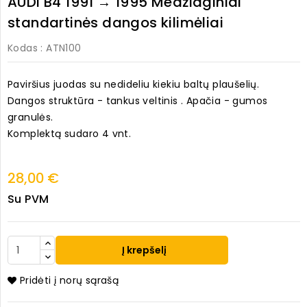
AUDI B4 1991 → 1995 Medžiaginiai
standartinės dangos kilimėliai
Kodas
: ATN100
Paviršius juodas su nedideliu kiekiu baltų plaušelių.
Dangos struktūra - tankus veltinis . Apačia - gumos
granulės.
Komplektą sudaro 4 vnt.
28,00 €
Su PVM
Į krepšelį
Pridėti į norų sąrašą