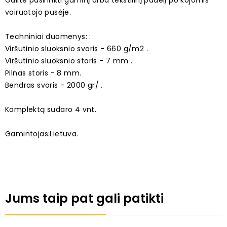
Galite pasirinkti guminį arba tekstilinį padelį po kojomis
vairuotojo pusėje.
Techniniai duomenys: :
Viršutinio sluoksnio svoris - 660 g/m2 .
Viršutinio sluoksnio storis - 7 mm .
Pilnas storis - 8 mm.
Bendras svoris - 2000 gr/ .
Komplektą sudaro 4 vnt.
Gamintojas:Lietuva.
Jums taip pat gali patikti