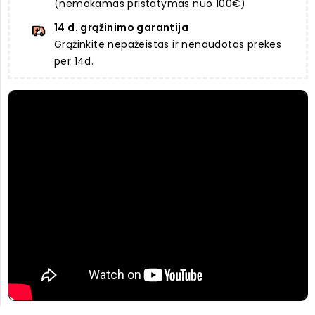
(nemokamas pristatymas nuo 100€)
14 d. grąžinimo garantija
Grąžinkite nepažeistas ir nenaudotas prekes
per 14d.