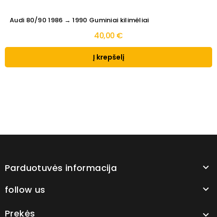
Audi 80/90 1986 → 1990 Guminiai kilimėliai
40,00 €
Į krepšelį
Parduotuvės informacija

follow us

Prekės
