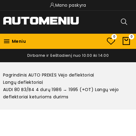
Mano paskyra
0
0

Meniu
Dirbame ir šeštadienį nuo 10.00 iki 14.00
Pagrindinis
AUTO PREKĖS
Vėjo deflektoriai
Langų deflektoriai
AUDI 80 B3/B4 4 durų 1986 → 1995 (+OT) Langų vėjo
deflektoriai keturioms durims