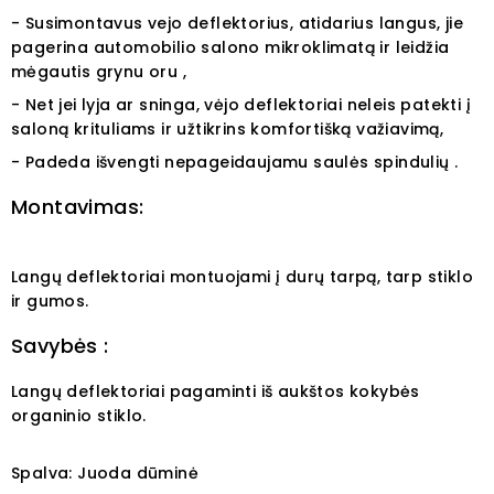
- Susimontavus vejo deflektorius, atidarius langus, jie
pagerina automobilio salono mikroklimatą ir leidžia
mėgautis grynu oru ,
- Net jei lyja ar sninga, vėjo deflektoriai neleis patekti į
saloną krituliams ir užtikrins komfortišką važiavimą,
- Padeda išvengti nepageidaujamu saulės spindulių .
Montavimas:
Langų deflektoriai montuojami į durų tarpą, tarp stiklo
ir gumos.
Savybės :
Langų deflektoriai pagaminti iš aukštos kokybės
organinio stiklo.
Spalva: Juoda dūminė