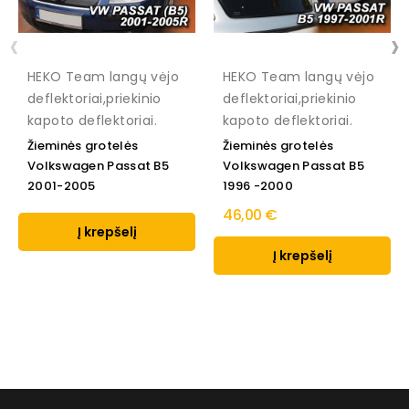
‹
›
HEKO Team langų vėjo
HEKO Team langų vėjo
deflektoriai,priekinio
deflektoriai,priekinio
kapoto deflektoriai.
kapoto deflektoriai.
Žieminės grotelės
Žieminės grotelės
Volkswagen Passat B5
Volkswagen Passat B5
2001-2005
1996 -2000
46,00 €
Į krepšelį
Į krepšelį