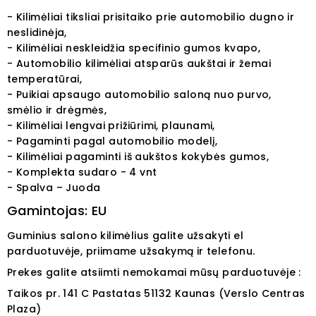
- Kilimėliai tiksliai prisitaiko prie automobilio dugno ir
neslidinėja,
- Kilimėliai neskleidžia specifinio gumos kvapo,
- Automobilio kilimėliai atsparūs aukštai ir žemai
temperatūrai,
- Puikiai apsaugo automobilio saloną nuo purvo,
smėlio ir drėgmės,
- Kilimėliai lengvai prižiūrimi, plaunami,
- Pagaminti pagal automobilio modelį,
- Kilimėliai pagaminti iš aukštos kokybės gumos,
- Komplekta sudaro - 4 vnt
- Spalva – Juoda
Gamintojas: EU
Guminius salono kilimėlius galite užsakyti el
parduotuvėje, priimame užsakymą ir telefonu.
Prekes galite atsiimti nemokamai mūsų parduotuvėje :
Taikos pr. 141
C Pastatas
51132
Kaunas (Verslo Centras
Plaza)