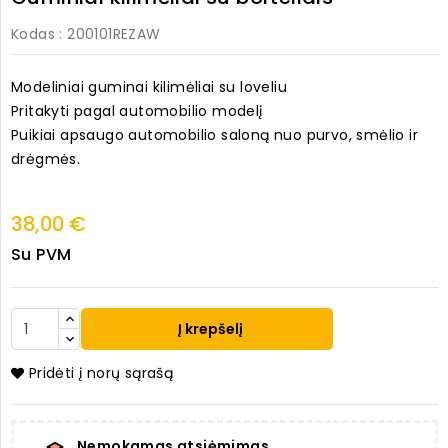
Kodas
: 200101REZAW
Modeliniai guminai kilimėliai su loveliu
Pritakyti pagal automobilio modelį
Puikiai apsaugo automobilio saloną nuo purvo, smėlio ir
drėgmės.
38,00 €
Su PVM
Į krepšelį
Pridėti į norų sąrašą
Nemokamas atsiėmimas