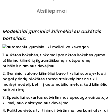
Atsiliepimai
Modeliniai guminiai kilimėliai su aukštais
borteliais:
1. Aukštos kokybės, tinkamai parinktos kokybės guma
užtikrina kilimėlių ilgaamžiškumą ir atsparumą
priešlaikiniam nusidėvėjimui.
2. Guminiai salono kilimėliai buvo tiksliai suprojektuoti
pagal grindų plokštės formą,atsižvelgiant ne tik į
markę/modelį, bet ir į automobilio metus, kad kilimėliai
puikiai tiktų.
3.
Specialiai sukurtas sutvirtinimas apsaugo vairuotojo
kilimėlį nuo ankstyvo nusidėvėjimo.
4. Paliktos vietos tvirtinimui, tvirtinimai perkami atskirai.