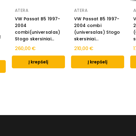
ATERA
ATERA
A
o
VW Passat B5 1997-
VW Passat B5 1997-
V
2004
2004 combi
combi(universalas)
(universalas) Stogo
(
t
Stogo skersiniai...
skersiniai...
s
260,00 €
210,00 €
1
Į krepšelį
Į krepšelį