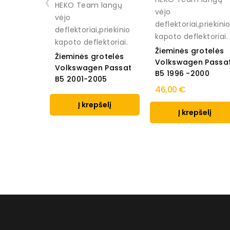
‹
HEKO Team langų
vėjo
vėjo
deflektoriai,priekini
deflektoriai,priekinio
kapoto deflektoriai.
kapoto deflektoriai.
Žieminės grotelės
Žieminės grotelės
Volkswagen Passa
Volkswagen Passat
B5 1996 -2000
B5 2001-2005
46,00 €
Į krepšelį
Į krepšelį