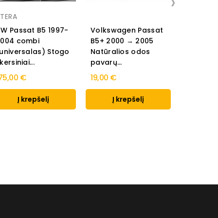
›
Rezaw pl
TERA
VOLKSW
W Passat B5 1997-
Volkswagen Passat
PASSAT 
2004 combi
B5+ 2000 → 2005
Universa
universalas) Stogo
Natūralios odos
2005 Gu
kersiniai...
pavarų...
bagažinės
75,00 €
19,00 €
49,00 €
Į krepšelį
Į krepšelį
Į k