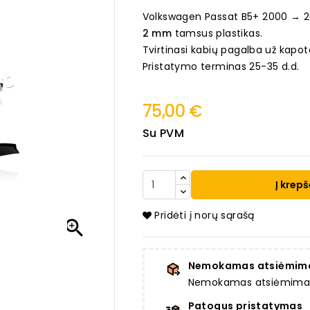
Volkswagen Passat B5+ 2000 → 2
2 mm
tamsus plastikas.
Tvirtinasi kabių pagalba už kapot
Pristatymo terminas 25-35 d.d.
75,00 €
Su PVM
Į krepš
Pridėti į norų sąrašą

Nemokamas atsiėmim
Nemokamas atsiėmimas a
Patogus pristatymas