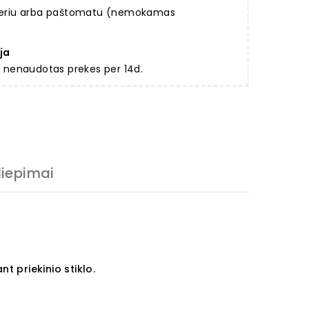
rjeriu arba paštomatu (nemokamas
ja
ir nenaudotas prekes per 14d.
liepimai
 priekinio stiklo.