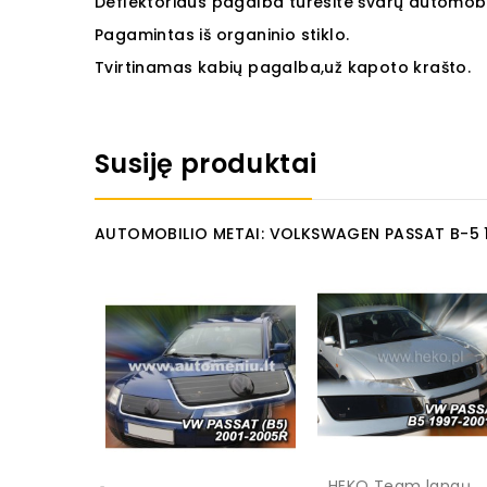
Deflektoriaus pagalba turesite švarų automobili
Pagamintas iš organinio stiklo.
Tvirtinamas kabių pagalba,už kapoto krašto.
Susiję produktai
AUTOMOBILIO METAI: VOLKSWAGEN PASSAT B-5 
HEKO Team langų