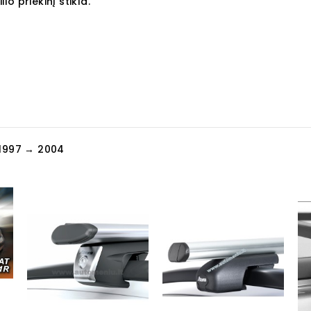
o priekinį stikla.
1997 → 2004