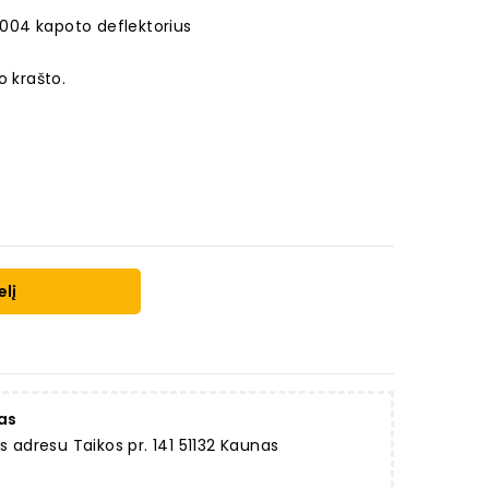
004 kapoto deflektorius
o krašto.
elį
as
dresu Taikos pr. 141 51132 Kaunas