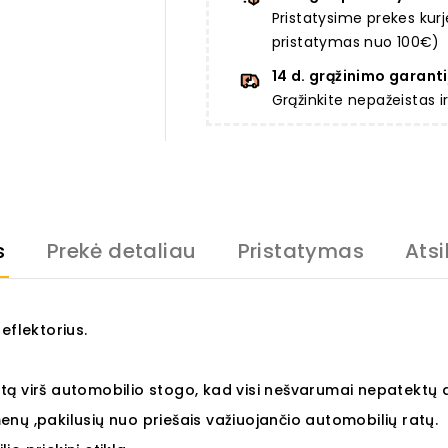
Pristatysime prekes ku
pristatymas nuo 100€)
14 d. grąžinimo garanti
Grąžinkite nepažeistas 
s
Prekė detaliau
Pristatymas
Atsi
flektorius.
ą virš automobilio stogo, kad visi nešvarumai nepatektų ant
nų ,pakilusių nuo priešais važiuojančio automobilių ratų.