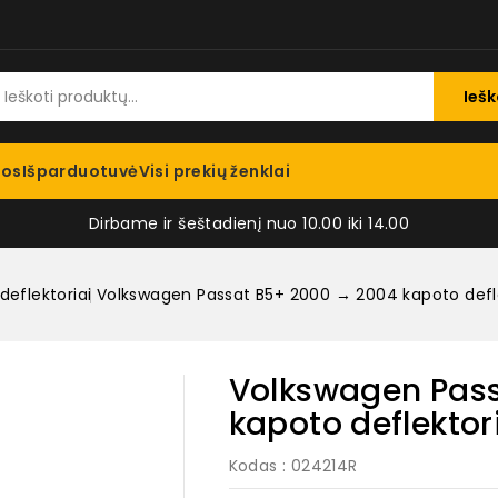
Iešk
jos
Išparduotuvė
Visi prekių ženklai
Dirbame ir šeštadienį nuo 10.00 iki 14.00
deflektoriai
Volkswagen Passat B5+ 2000 → 2004 kapoto defl
Volkswagen Pas
kapoto deflektor
Kodas
: 024214R