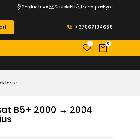
Parduotuvė
Susisiekti
Mano paskyra
+37067104656
oti
0
0
ektorius
sat B5+ 2000 → 2004
ius