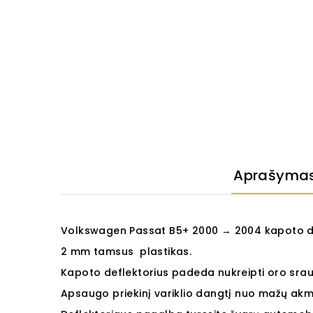
Aprašyma
Volkswagen Passat B5+ 2000 → 2004 kapoto de
2
mm
tamsus plastikas.
Kapoto deflektorius padeda nukreipti oro sraut
Apsaugo priekinį variklio dangtį nuo mažų akme