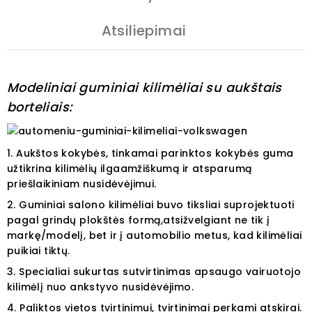
Atsiliepimai
Modeliniai guminiai kilimėliai su aukštais
borteliais:
1. Aukštos kokybės, tinkamai parinktos kokybės guma
užtikrina kilimėlių ilgaamžiškumą ir atsparumą
priešlaikiniam nusidėvėjimui.
2. Guminiai salono kilimėliai buvo tiksliai suprojektuoti
pagal grindų plokštės formą,atsižvelgiant ne tik į
markę/modelį, bet ir į automobilio metus, kad kilimėliai
puikiai tiktų.
3.
Specialiai sukurtas sutvirtinimas apsaugo vairuotojo
kilimėlį nuo ankstyvo nusidėvėjimo.
4. Paliktos vietos tvirtinimui, tvirtinimai perkami atskirai.