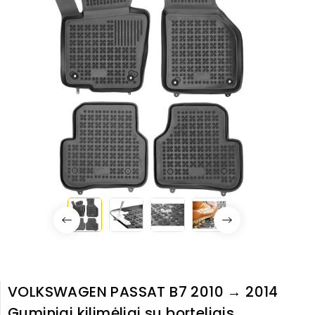
VOLKSWAGEN PASSAT B7 2010 → 2014
Guminiai kilimėliai su borteliais