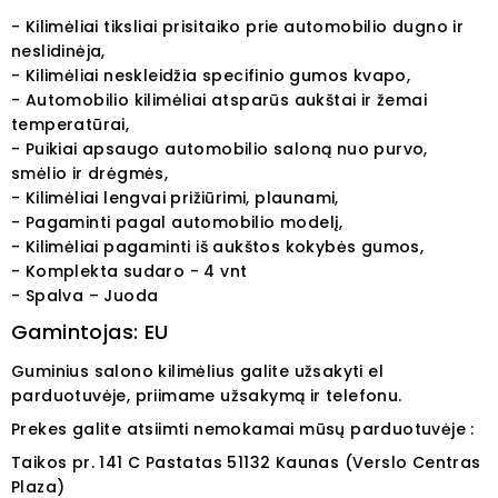
- Kilimėliai tiksliai prisitaiko prie automobilio dugno ir
neslidinėja,
- Kilimėliai neskleidžia specifinio gumos kvapo,
- Automobilio kilimėliai atsparūs aukštai ir žemai
temperatūrai,
- Puikiai apsaugo automobilio saloną nuo purvo,
smėlio ir drėgmės,
- Kilimėliai lengvai prižiūrimi, plaunami,
- Pagaminti pagal automobilio modelį,
- Kilimėliai pagaminti iš aukštos kokybės gumos,
- Komplekta sudaro - 4 vnt
- Spalva – Juoda
Gamintojas: EU
Guminius salono kilimėlius galite užsakyti el
parduotuvėje, priimame užsakymą ir telefonu.
Prekes galite atsiimti nemokamai mūsų parduotuvėje :
Taikos pr. 141
C Pastatas
51132
Kaunas (Verslo Centras
Plaza)