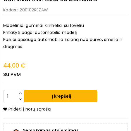
Kodas
: 200102REZAW
Modeliniai guminai kilimėliai su loveliu
Pritakyti pagal automobilio modelį
Puikiai apsaugo automobilio saloną nuo purvo, smėlio ir
drėgmės.
44,00 €
Su PVM
Į krepšelį
Pridėti į norų sąrašą
Nemokamas atsiėmimas