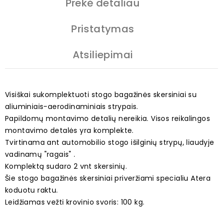
Prekė detaliau
Pristatymas
Atsiliepimai
Visiškai sukomplektuoti stogo bagažinės skersiniai su
aliuminiais-aerodinaminiais strypais.
Papildomų montavimo detalių nereikia. Visos reikalingos
montavimo detalės yra komplekte.
Tvirtinama ant automobilio stogo išilginių strypų, liaudyje
vadinamų "ragais" .
Komplektą sudaro 2 vnt skersinių.
Šie stogo bagažinės skersiniai priveržiami specialiu Atera
koduotu raktu.
Leidžiamas vežti krovinio svoris: 100 kg.