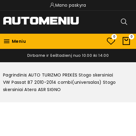
Mano paskyra
0
0

Meniu
Dirbame ir šeštadienį nuo 10.00 iki 14.00
Pagrindinis
AUTO TURIZMO PREKĖS
Stogo skersiniai
VW Passat B7 2010-2014 combi(universalas) Stogo
skersiniai Atera ASR SIGNO