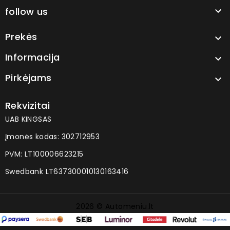
follow us

Prekės

Informacija

Pirkėjams

Rekvizitai
UAB KINGSAS
Įmonės kodas: 302712953
PVM: LT100006623215
Swedbank LT637300010130163416
2026 © Automeniu.lt