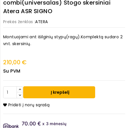
combi(universalas) Stogo skersiniai
Atera ASR SIGNO
Prekės ženklas :
ATERA
Montuojami ant išilginių stypų(ragų).Komplektą sudaro 2
vnt. skersinių.
210,00 €
Su PVM
Į krepšelį
Pridėti į norų sąrašą
70.00 €
x 3 mėnesių