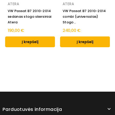
ATERA
ATERA
VW Passat B7 2010-2014
VW Passat B7 2010-2014
sedanas stogo skersiniai
combi (universalas)
Atera
Stogo...
190,00 €
240,00 €
Į krepšelį
Į krepšelį
Parduotuvės informacija
