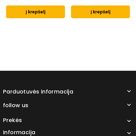
Į krepšelį
Į krepšelį
Parduotuvės informacija

follow us

Prekės

Informacija
