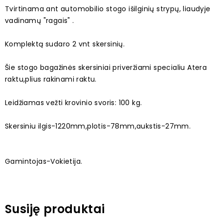
Tvirtinama ant automobilio stogo išilginių strypų, liaudyje
vadinamų "ragais" .
Komplektą sudaro 2 vnt skersinių.
Šie stogo bagažinės skersiniai priveržiami specialiu Atera
raktu,plius rakinami raktu.
Leidžiamas vežti krovinio svoris: 100 kg.
Skersiniu ilgis-1220mm,plotis-78mm,aukstis-27mm.
Gamintojas-Vokietija.
Susiję produktai