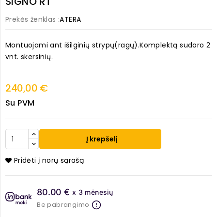
SIGNO RT
Prekės ženklas :
ATERA
Montuojami ant išilginių strypų(ragų).Komplektą sudaro 2
vnt. skersinių.
240,00 €
Su PVM
Į krepšelį
Pridėti į norų sąrašą
80.00 €
x 3 mėnesių
Be pabrangimo