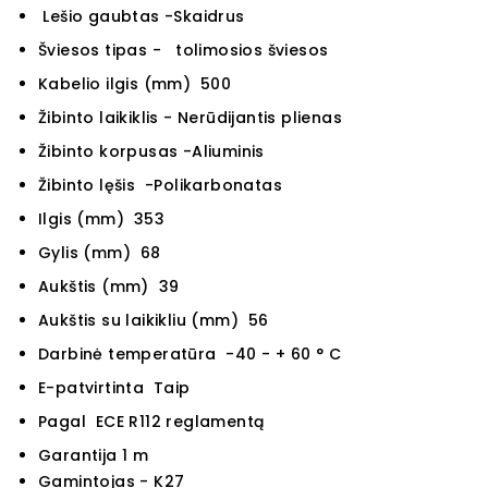
Lešio gaubtas -Skaidrus
Šviesos tipas - tolimosios šviesos
Kabelio ilgis (mm) 500
Žibinto laikiklis - Nerūdijantis plienas
Žibinto korpusas -Aliuminis
Žibinto lęšis -Polikarbonatas
Ilgis (mm) 353
Gylis (mm) 68
Aukštis (mm) 39
Aukštis su laikikliu (mm) 56
Darbinė temperatūra -40 - + 60 ° C
E-patvirtinta Taip
Pagal ECE R112 reglamentą
Garantija 1 m
Gamintojas - K27