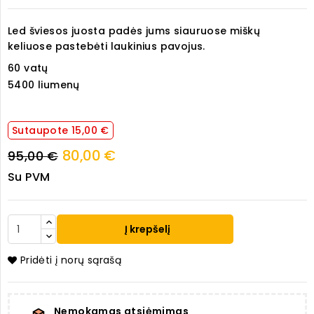
Led šviesos juosta padės jums siauruose miškų
keliuose pastebėti laukinius pavojus.
60 vatų
5400 liumenų
Sutaupote 15,00 €
80,00 €
95,00 €
Su PVM
Į krepšelį
Pridėti į norų sąrašą
Nemokamas atsiėmimas