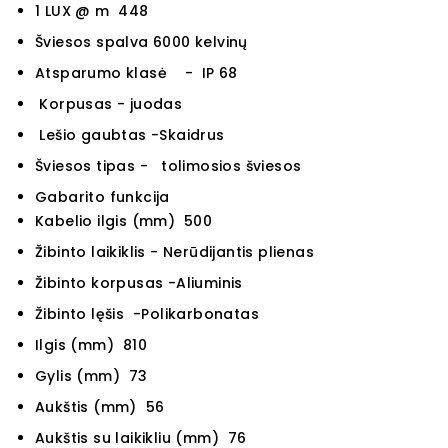
1 LUX @ m 448
Šviesos spalva 6000 kelvinų
Atsparumo klasė - IP 68
Korpusas - juodas
Lešio gaubtas -Skaidrus
Šviesos tipas - tolimosios šviesos
Gabarito funkcija
Kabelio ilgis (mm) 500
Žibinto laikiklis - Nerūdijantis plienas
Žibinto korpusas -Aliuminis
Žibinto lęšis -Polikarbonatas
Ilgis (mm) 810
Gylis (mm) 73
Aukštis (mm) 56
Aukštis su laikikliu (mm) 76