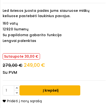
Led šviesos juosta padės jums siauruose miškų
keliuose pastebėti laukinius pavojus.
160 vatų
12920 liumenų
Su papildoma gabarito funkcija
Lengvai palenktas
Sutaupote 30,00 €
249,00 €
279,00 €
Su PVM
Į krepšelį
Pridėti į norų sąrašą