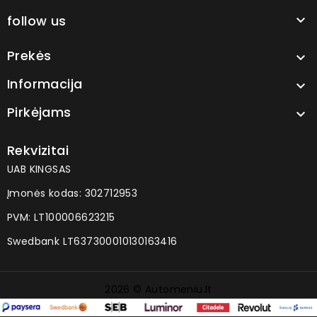
follow us

Prekės

Informacija

Pirkėjams

Rekvizitai
UAB KINGSAS
Įmonės kodas: 302712953
PVM: LT100006623215
Swedbank LT637300010130163416
2026 © Automeniu.lt