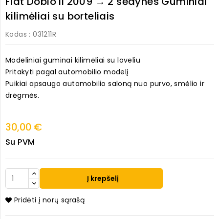
Fiat Doblo II 2009 → 2 sėdynės Guminiai
kilimėliai su borteliais
Kodas
: 031211R
Modeliniai guminai kilimėliai su loveliu
Pritakyti pagal automobilio modelį
Puikiai apsaugo automobilio saloną nuo purvo, smėlio ir
drėgmės.
30,00 €
Su PVM
Į krepšelį
Pridėti į norų sąrašą