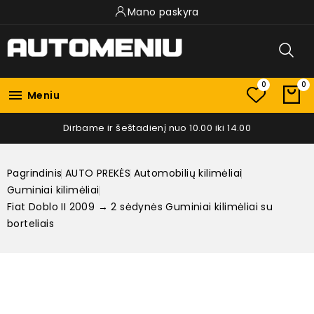
Mano paskyra
0
0

Meniu
Dirbame ir šeštadienį nuo 10.00 iki 14.00
Pagrindinis
AUTO PREKĖS
Automobilių kilimėliai
Guminiai kilimėliai
Fiat Doblo II 2009 → 2 sėdynės Guminiai kilimėliai su
borteliais