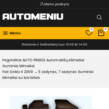
Mano paskyra
0
0

Meniu
Dirbame ir šeštadienį nuo 10.00 iki 14.00
Pagrindinis
AUTO PREKĖS
Automobilių kilimėliai
Guminiai kilimėliai
Fiat Doblo II 2009 → 5 sėdynės, 7 sėdynės Guminiai
kilimėliai su borteliais