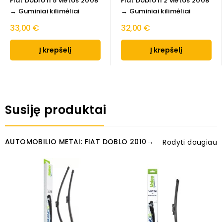
Fiat Doblo II 5 vietos 2008
Fiat Doblo II 2 vietos 2008
→ Guminiai kilimėliai
→ Guminiai kilimėliai
33,00 €
32,00 €
Į krepšelį
Į krepšelį
Susiję produktai
AUTOMOBILIO METAI: FIAT DOBLO 2010→
Rodyti daugiau