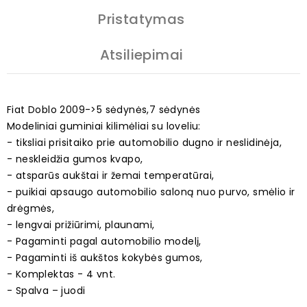
Pristatymas
Atsiliepimai
Fiat Doblo 2009->5 sėdynės,7 sėdynės
Modeliniai guminiai kilimėliai su loveliu:
- tiksliai prisitaiko prie automobilio dugno ir neslidinėja,
- neskleidžia gumos kvapo,
- atsparūs aukštai ir žemai temperatūrai,
- puikiai apsaugo automobilio saloną nuo purvo, smėlio ir
drėgmės,
- lengvai prižiūrimi, plaunami,
- Pagaminti pagal automobilio modelį,
- Pagaminti iš aukštos kokybės gumos,
- Komplektas - 4 vnt.
- Spalva – juodi