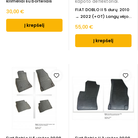
kilimėliai su borteliais
kapoto deflektoriai.
FIAT DOBLO II 5 durų 2010
30,00 €
→ 2022 (+OT) Langų vėjo...
Į krepšelį
55,00 €
Į krepšelį