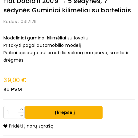
Fiat Doblo II 2009 → 5 sėdynės, 7
sėdynės Guminiai kilimėliai su borteliais
Kodas
: 031212R
Modeliniai guminai kilimėliai su loveliu
Pritakyti pagal automobilio modelį
Puikiai apsaugo automobilio saloną nuo purvo, smėlio ir
drėgmės.
39,00 €
Su PVM
Į krepšelį
Pridėti į norų sąrašą