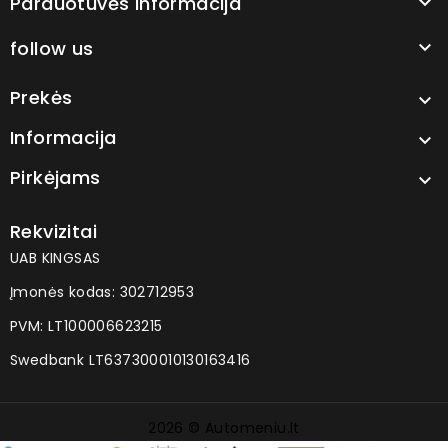
Parduotuvės informacija

follow us

Prekės

Informacija

Pirkėjams

Rekvizitai
UAB KINGSAS
Įmonės kodas: 302712953
PVM: LT100006623215
Swedbank LT637300010130163416
2026 © Automeniu.lt