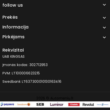
follow us

Prekės

Informacija

Pirkėjams

Rekvizitai
UAB KINGSAS
Įmonės kodas: 302712953
PVM: LT100006623215
Swedbank LT637300010130163416
2026 © Automeniu.lt