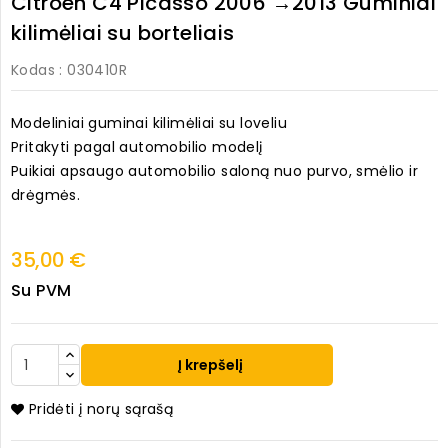
Citroen C4 Picasso 2006 →2013 Guminiai
kilimėliai su borteliais
Kodas
: 030410R
Modeliniai guminai kilimėliai su loveliu
Pritakyti pagal automobilio modelį
Puikiai apsaugo automobilio saloną nuo purvo, smėlio ir
drėgmės.
35,00 €
Su PVM
Į krepšelį
Pridėti į norų sąrašą