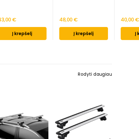
43,00 €
48,00 €
40,00 
Į krepšelį
Į krepšelį
Į 
Rodyti daugiau