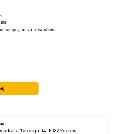
,
tas,
o sniego, purvo ir vandens.
elį
as
dresu Taikos pr. 141 51132 Kaunas