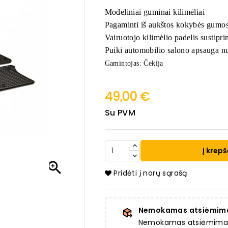
Modeliniai guminai kilimėliai
Pagaminti iš aukštos kokybės gumos
Vairuotojo kilimėlio padelis sustiprin
Puiki automobilio salono apsauga nu
Gamintojas: Čekija
49,00 €
Su PVM
Į krepš

Pridėti į norų sąrašą
Nemokamas atsiėmim
Nemokamas atsiėmimas a