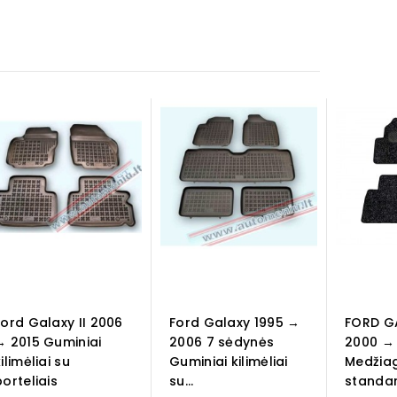
Ford Galaxy II 2006
Ford Galaxy 1995 →
FORD GA
→ 2015 Guminiai
2006 7 sėdynės
2000 →
ilimėliai su
Guminiai kilimėliai
Medžiag
borteliais
su...
standart