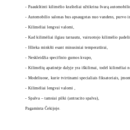
- Paaukštinti kilimėlio krašteliai užtikrina švarą automobili
- Automobilio salonas bus apsaugotas nuo vandens, purvo ir
- Kilimėliai lengvai valomi,
- Kad kilimėliai ilgiau tarnautu, vairuotojo kilimėlio padelis
- Išlieka minkšti esant minusiniai temperatūrai,
- Neskleidžia specifinio gumos kvapo,
- Kilimėlių apatinėje dalyje yra iškilimai, todėl kilimėliai n
- Modeliuose, kurie tvirtinami specialiais fiksatoriais, įmon
- Kilimėliai lengvai valomi ,
- Spalva – tamsiai pilki (antracito spalva),
Pagaminta Čekijoje.