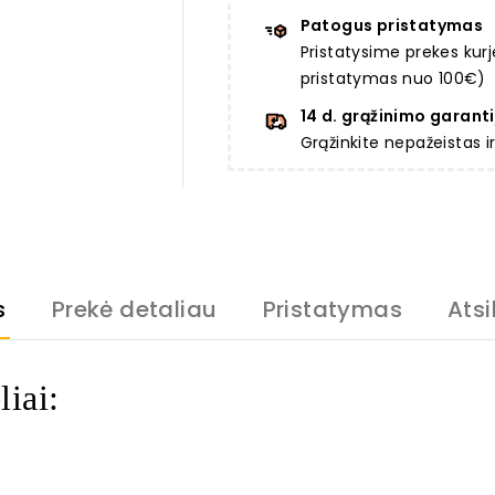
Patogus pristatymas
Pristatysime prekes ku
pristatymas nuo 100€)
14 d. grąžinimo garanti
Grąžinkite nepažeistas 
s
Prekė detaliau
Pristatymas
Atsi
iai: