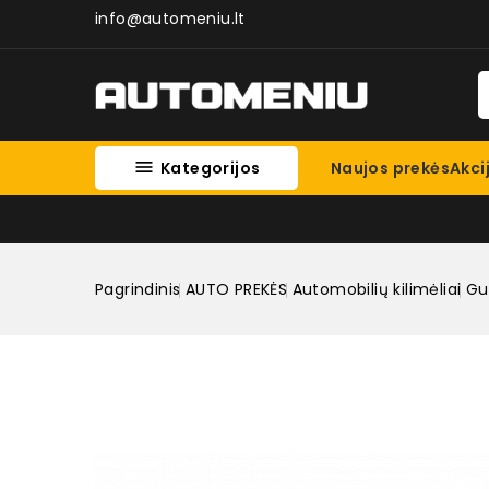
info@automeniu.lt

Kategorijos
Naujos prekės
Akci
Pagrindinis
AUTO PREKĖS
Automobilių kilimėliai
Gum