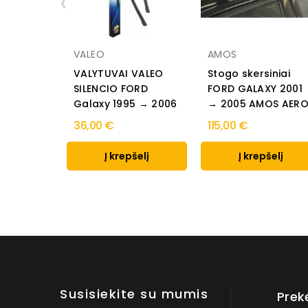
‹
VALEO
AMOS
VALYTUVAI VALEO
Stogo skersiniai
SILENCIO FORD
FORD GALAXY 2001
Galaxy 1995 → 2006
→ 2005 AMOS AER
36,00 €
115,00 €
Į krepšelį
Į krepšelį
Susisiekite su mumis
Prek