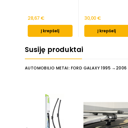
28,67 €
30,00 €
Į krepšelį
Į krepšelį
Susiję produktai
AUTOMOBILIO METAI: FORD GALAXY 1995 →2006