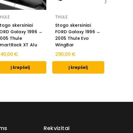
›
HULE
THULE
Stingray
togo skersiniai
Stogo skersiniai
ORD Galaxy 1996 →
FORD Galaxy 1996 →
Guminiai 
005 Thule
2005 Thule Evo
3D FORD
martRack XT Alu
WingBar
1995 → 
40,00 €
290,00 €
41,00 €
Į krepšelį
Į krepšelį
Į k
ams
Rekvizitai