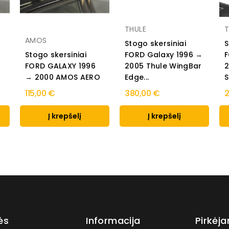
THULE
T
AMOS
Stogo skersiniai
S
Stogo skersiniai
FORD Galaxy 1996 →
F
FORD GALAXY 1996
2005 Thule WingBar
2
O
→ 2000 AMOS AERO
Edge...
S
115,00 €
380,00 €
2
Į krepšelį
Į krepšelį
ės
Informacija
Pirkėj