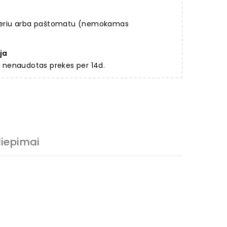
rjeriu arba paštomatu (nemokamas
ja
ir nenaudotas prekes per 14d.
liepimai