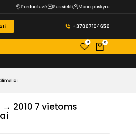
Parduotuvė
Susisiekti
Mano paskyra
+37067104656
oti
0
0
limėliai
 → 2010 7 vietoms
ai