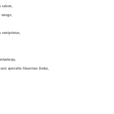
o salone,
 sniego,
 sustiprintas,
eslankioja,
tuoti specialūs fiksavimo žiedai,