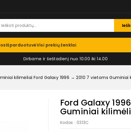
Iešk
jos
Išparduotuvė
Visi prekių ženklai
Dirbame ir šeštadienį nuo 10.00 iki 14.00
iniai kilimėliai
Ford Galaxy 1996 → 2010 7 vietoms Guminiai ki
Ford Galaxy 1996
Guminiai kilimėli
Kodas
: 0313C