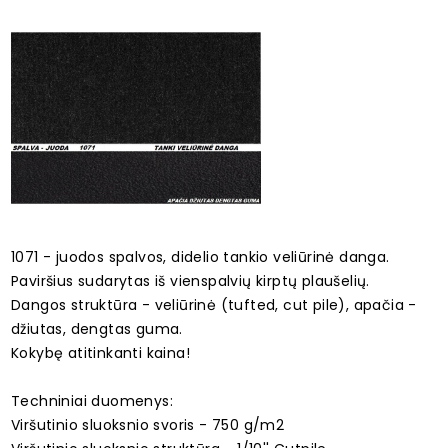
1071 - juodos spalvos, didelio tankio veliūrinė danga.
Paviršius sudarytas iš vienspalvių kirptų plaušelių.
Dangos struktūra - veliūrinė (tufted, cut pile), apačia -
džiutas, dengtas guma.
Kokybę atitinkanti kaina!
Techniniai duomenys:
Viršutinio sluoksnio svoris - 750 g/m2