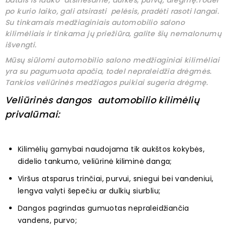
batais iš lauko atsinešame, dulkes, purvą, drėgmę.Todėl
po kurio laiko, gali atsirasti pelėsis, pradėti rasoti langai.
Su tinkamais medžiaginiais automobilio salono
kilimėliais ir tinkama jų priežiūra, galite šių nemalonumų
išvengti.
Mūsų siūlomi automobilio salono medžiaginiai kilimėliai
yra su pagumuota apačia, todel nepraleidžia drėgmės.
Tankios veliūrinės medžiagos puikiai sugeria drėgmę.
Veliūrinės dangos automobilio kilimėlių
privalūmai:
Kilimėlių gamybai naudojama tik aukštos kokybės,
didelio tankumo, veliūrinė kiliminė danga;
Viršus atsparus trinčiai, purvui, sniegui bei vandeniui,
lengva valyti šepečiu ar dulkių siurbliu;
Dangos pagrindas gumuotas nepraleidžiančia
vandens, purvo;