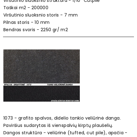
Viršutinio sluoksnio struktūra - 1/10'' Cutpile
Taškai m2 - 200000
Viršutinio sluoksnio storis - 7 mm
Pilnas storis - 10 mm
Bendras svoris - 2250 gr/ m2
1073 - grafito spalvos, didelio tankio veliūrinė danga.
Paviršius sudarytas iš vienspalvių kirptų plaušelių.
Dangos struktūra - veliūrinė (tufted, cut pile), apačia -