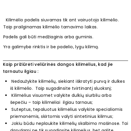
Kilimėlio padelis siuvamas tik ant vairuotojo kilimėlio.
Taip prailginamas kilimėlio tarnavimo laikas.
Padelis gali būti medžiaginis arba guminis.
Yra galimybė rinktis ir be padelio, lygu kilimą.
Kaip prižiūrėti veliūrinės dangos kilimėlius, kad jie
tarnautu ilgiau :
Nedaužykite kilimėlių, siekiant iškratyti purvą ir dulkes
iš kilimėlio. Taip sugadinsite tvirtinantį sluoksnį;
Kilimėlius visuomet valykite dulkių siurbliu arba
šepečiu – taip kilimėliai ilgiau tarnaus;
Suteptus, tepaluotus kilimėlius valykite specialiomis
priemonėmis, skirtomis valyti sintetinius kilimus;
Jokiu būdu neplaukite kilimėlių skalbimo mašinose. Tai
darydami ne tik sugadinsite kilimėlius, bet galite