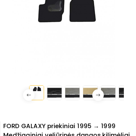
FORD GALAXY priekiniai 1995 → 1999
Medžiaginiai veliūrinės dangos kilimėliai