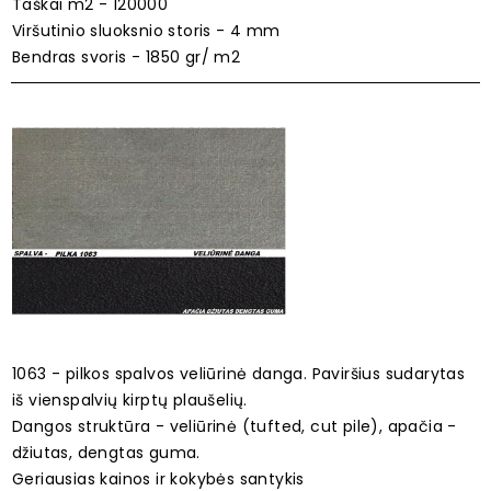
Taškai m2 - 120000
Viršutinio sluoksnio storis - 4 mm
Bendras svoris - 1850 gr/ m2
1063 - pilkos spalvos veliūrinė danga. Paviršius sudarytas
iš vienspalvių kirptų plaušelių.
Dangos struktūra - veliūrinė (tufted, cut pile), apačia -
džiutas, dengtas guma.
Geriausias kainos ir kokybės santykis