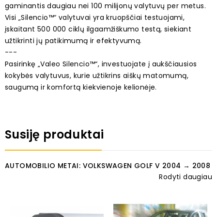
gaminantis daugiau nei 100 milijonų valytuvų per metus.
Visi „Silencio™“ valytuvai yra kruopščiai testuojami,
įskaitant 500 000 ciklų ilgaamžiškumo testą, siekiant
užtikrinti jų patikimumą ir efektyvumą.
---
Pasirinkę „Valeo Silencio™“, investuojate į aukščiausios
kokybės valytuvus, kurie užtikrins aiškų matomumą,
saugumą ir komfortą kiekvienoje kelionėje.
Susiję produktai
AUTOMOBILIO METAI: VOLKSWAGEN GOLF V 2004 → 2008
Rodyti daugiau