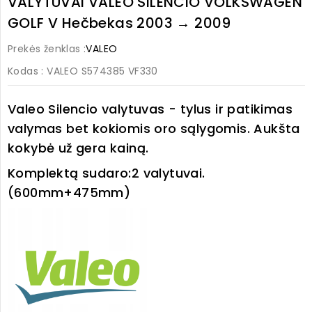
VALYTUVAI VALEO SILENCIO VOLKSWAGEN
GOLF V Hečbekas 2003 → 2009
Prekės ženklas :
VALEO
Kodas
: VALEO S574385 VF330
Valeo Silencio valytuvas - tylus ir patikimas
valymas bet kokiomis oro sąlygomis. Aukšta
kokybė už gera kainą.
Komplektą sudaro:
2 valytuvai.
(600mm+475mm)