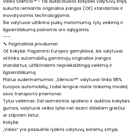
Valeo Silencio™ – tai aukščiausios kokybės valytuvų linija,
sukurta remiantis originalios įrangos (OE) standartais ir
inovatyviomis technologijomis.
Šie valytuvai užtikrina puikų matomumą, tylų veikimą ir
ilgaamžiškumą įvairiomis oro sąlygomis.
---
🔧 Pagrindiniai privalumai
OE kokybė: Pagaminti Europos gamyklose, šie valytuvai
atitinka automobilių gamintojų originalios įrangos
standartus, užtikrindami nepriekaištingą veikimą ir
ilgaamžiškumą.
Platus suderinamumas: „Silencio™“ valytuvai tinka 98%
Europos automobilių, todėl lengvai rasite tinkamą modelį
savo transporto priemonei.
Tylus veikimas: Dėl asimetrinio spoilerio ir aukštos kokybės
gumos, valytuvai veikia tyliai net esant dideliam greičiui
ar stipriam lietui.
Kokybė
„Valeo“ yra pasaulinis lyderis valytuvų sistemų srityje,