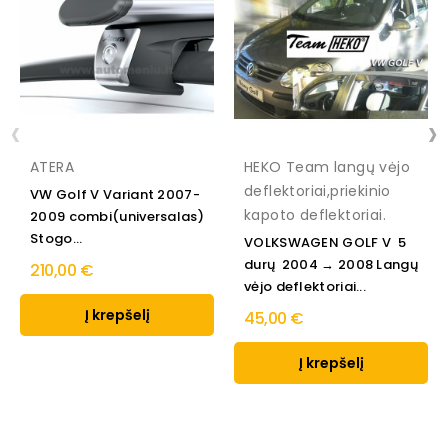
‹
›
ATERA
HEKO Team langų vėjo
deflektoriai,priekinio
VW Golf V Variant 2007-
kapoto deflektoriai.
2009 combi(universalas)
Stogo...
VOLKSWAGEN GOLF V 5
durų 2004 → 2008 Langų
210,00 €
vėjo deflektoriai...
Į krepšelį
45,00 €
Į krepšelį