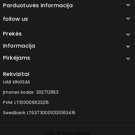
Parduotuvės informacija

follow us

Prekės

Informacija

Pirkėjams

Rekvizitai
UAB KINGSAS
Įmonės kodas: 302712953
PVM: LT100006623215
Swedbank LT637300010130163416
2026 © Automeniu.lt