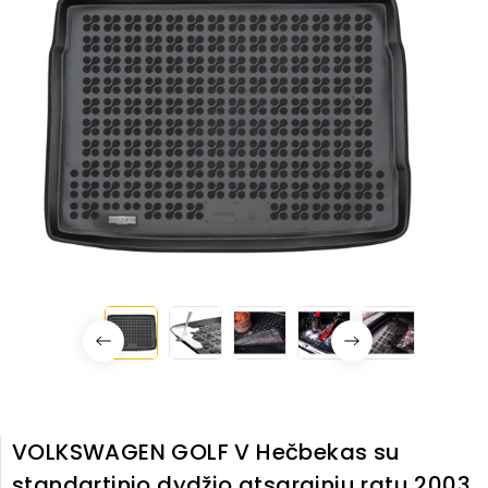
VOLKSWAGEN GOLF V Hečbekas su
standartinio dydžio atsarginiu ratu 2003