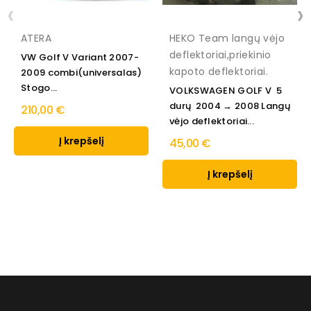
‹
›
ATERA
HEKO Team langų vėjo
deflektoriai,priekinio
VW Golf V Variant 2007-
kapoto deflektoriai.
2009 combi(universalas)
Stogo...
VOLKSWAGEN GOLF V 5
durų 2004 → 2008 Langų
210,00 €
vėjo deflektoriai...
Į krepšelį
45,00 €
Į krepšelį